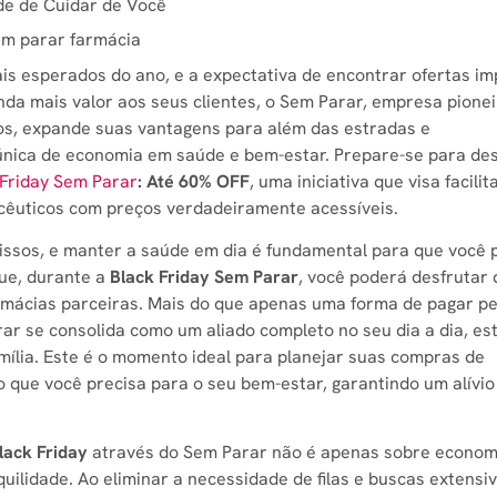
de de Cuidar de Você
em parar farmácia
is esperados do ano, e a expectativa de encontrar ofertas im
nda mais valor aos seus clientes, o Sem Parar, empresa pione
os, expande suas vantagens para além das estradas e
nica de economia em saúde e bem-estar. Prepare-se para des
 Friday Sem Parar
: Até 60% OFF
, uma iniciativa que visa facilit
cêuticos com preços verdadeiramente acessíveis.
issos, e manter a saúde em dia é fundamental para que você 
que, durante a
Black Friday Sem Parar
, você poderá desfrutar 
rmácias parceiras. Mais do que apenas uma forma de pagar p
ar se consolida como um aliado completo no seu dia a dia, e
amília. Este é o momento ideal para planejar suas compras de
o que você precisa para o seu bem-estar, garantindo um alívio
ack Friday
através do Sem Parar não é apenas sobre econom
ilidade. Ao eliminar a necessidade de filas e buscas extensi