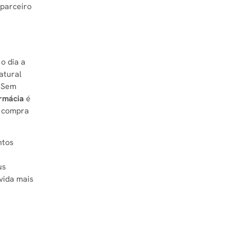
parceiro
o dia a
atural
o Sem
armácia
é
a compra
ntos
s
us
 vida mais