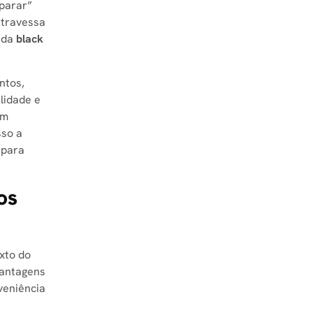
 parar”
atravessa
 da
black
ntos,
lidade e
om
sso a
 para
os
xto do
vantagens
veniência