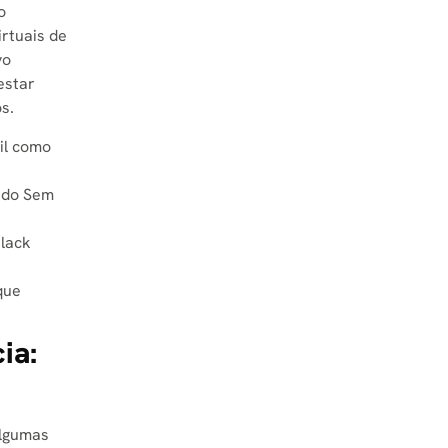
o
irtuais de
vo
estar
s.
ail como
s do Sem
Black
que
ia:
algumas