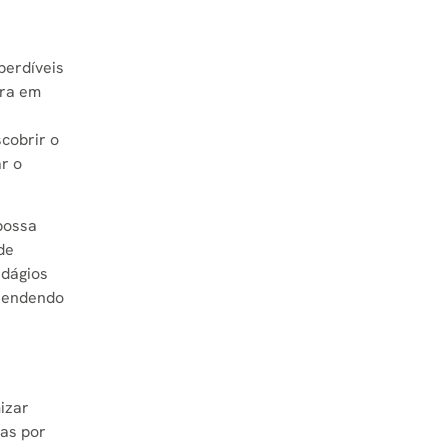
perdíveis
ira em
cobrir o
ar o
possa
de
edágios
stendendo
izar
vas por