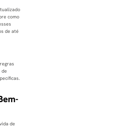
tualizado
obre como
esses
os de até
 regras
s de
ecíficas.
Bem-
vida de