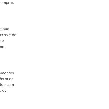
 compras
e sua
orros e de
o e
 em
camentos
 às suas
zido com
s de