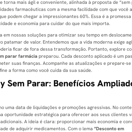
e torna mais ágil e conveniente, alinhada à proposta de “sem
sidades farmacêuticas com a mesma facilidade com que você 
 que podem chegar a impressionantes 60%. Essa é a promessa
icidade e economia para cuidar do que mais importa.
onfia em nossas soluções para otimizar seu tempo em deslocame
o patamar de valor. Entendemos que a vida moderna exige agi
oderia ficar de fora dessa transformação. Portanto, explore c
em parar farmácia
preparou. Cada desconto aplicado é um pa
eter suas finanças. Acompanhe as atualizações e prepare-se
ine a forma como você cuida da sua saúde.
y Sem Parar: Benefícios Ampliad
o uma data de liquidações e promoções agressivas. No conte
a oportunidade estratégica para oferecer aos seus clientes 
adicionais. A ideia é clara: proporcionar mais economia e con
dade de adquirir medicamentos. Com o lema
“Desconto em