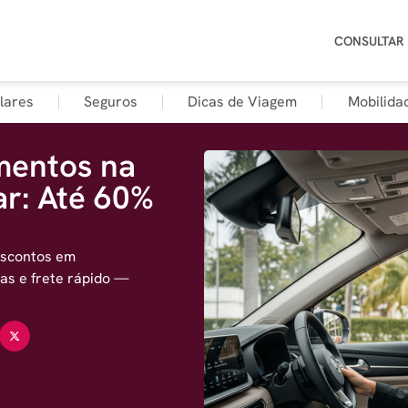
CONSULTAR
lares
Seguros
Dicas de Viagem
Mobilida
mentos na
ar: Até 60%
descontos em
as e frete rápido —