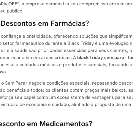
 60% OFF”
, a empresa demonstra seu compromisso em ser um 
eu público.
 Descontos em Farmácias?
onfiança e praticidade, oferecendo soluções que simplificam 
 o setor farmacêutico durante a Black Friday é uma evolução n
r e a saúde são prioridades essenciais para seus clientes, 
ionar economia em áreas críticas. A
black friday sem parar f
 o acesso a cuidados médicos e produtos essenciais, tornando 
osa.
 o Sem Parar negocie condições especiais, repassando desco
ção beneficia a todos: os clientes obtêm preços mais baixos, a
reforça seu papel como um ecossistema de vantagens para se
clo virtuoso de economia e cuidado, alinhado à proposta de uma
Desconto em Medicamentos?