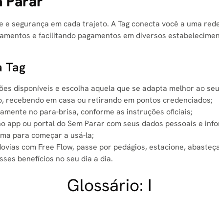
m Parar
e e segurança em cada trajeto. A Tag conecta você a uma rede
amentos e facilitando pagamentos em diversos estabeleciment
a Tag
ções disponíveis e escolha aquela que se adapta melhor ao seu
ivo, recebendo em casa ou retirando em pontos credenciados;
tamente no para-brisa, conforme as instruções oficiais;
o no app ou portal do Sem Parar com seus dados pessoais e inf
stema para começar a usá-la;
odovias com Free Flow, passe por pedágios, estacione, abasteça 
ses benefícios no seu dia a dia.
Glossário: I