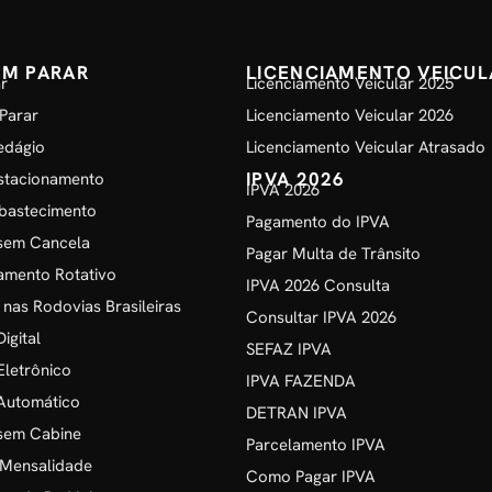
EM PARAR
LICENCIAMENTO VEICUL
r
Licenciamento Veicular 2025
Parar
Licenciamento Veicular 2026
edágio
Licenciamento Veicular Atrasado
IPVA 2026
stacionamento
IPVA 2026
bastecimento
Pagamento do IPVA
sem Cancela
Pagar Multa de Trânsito
amento Rotativo
IPVA 2026 Consulta
 nas Rodovias Brasileiras
Consultar IPVA 2026
igital
SEFAZ IPVA
Eletrônico
IPVA FAZENDA
Automático
DETRAN IPVA
sem Cabine
Parcelamento IPVA
 Mensalidade
Como Pagar IPVA