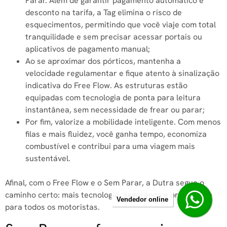
Parar. Além de garantir pagamento automático e
desconto na tarifa, a Tag elimina o risco de
esquecimentos, permitindo que você viaje com total
tranquilidade e sem precisar acessar portais ou
aplicativos de pagamento manual;
Ao se aproximar dos pórticos, mantenha a
velocidade regulamentar e fique atento à sinalização
indicativa do Free Flow. As estruturas estão
equipadas com tecnologia de ponta para leitura
instantânea, sem necessidade de frear ou parar;
Por fim, valorize a mobilidade inteligente. Com menos
filas e mais fluidez, você ganha tempo, economiza
combustível e contribui para uma viagem mais
sustentável.
Afinal, com o Free Flow e o Sem Parar, a Dutra segue o
caminho certo: mais tecnologia, segurança e praticidade
Vendedor online
para todos os motoristas.