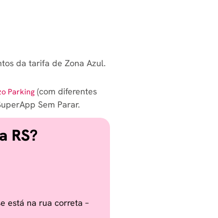
tos da tarifa de Zona Azul.
(com diferentes
zo Parking
 SuperApp Sem Parar.
a RS?
 está na rua correta –