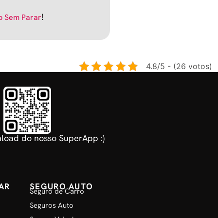
!
p Sem Parar
4.8/5 - (26 votos)
load do nosso SuperApp :)
AR
SEGURO AUTO
Seguro de Carro
Seguros Auto