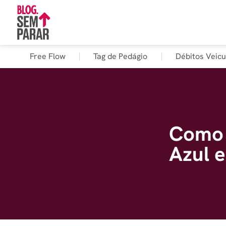
Free Flow
Tag de Pedágio
Débitos Veicu
Como 
Azul 