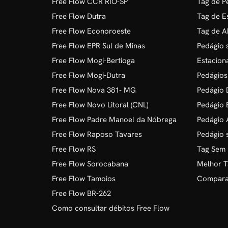
Free Flow CCR RIO-SP
Tag de P
Free Flow Dutra
Tag de E
Free Flow Econoroeste
Tag de A
Free Flow EPR Sul de Minas
Pedágio 
Free Flow Mogi-Bertioga
Estacion
Free Flow Mogi-Dutra
Pedágios
Free Flow Nova 381- MG
Pedágio D
Free Flow Novo Litoral (CNL)
Pedágio 
Free Flow Padre Manoel da Nóbrega
Pedágio 
Free Flow Raposo Tavares
Pedágio 
Free Flow RS
Tag Sem
Free Flow Sorocabana
Melhor T
Free Flow Tamoios
Comparat
Free Flow BR-262
Como consultar débitos Free Flow