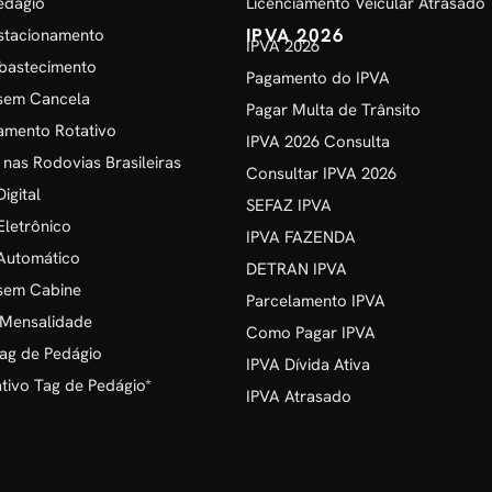
edágio
Licenciamento Veicular Atrasado
IPVA 2026
stacionamento
IPVA 2026
bastecimento
Pagamento do IPVA
sem Cancela
Pagar Multa de Trânsito
amento Rotativo
IPVA 2026 Consulta
 nas Rodovias Brasileiras
Consultar IPVA 2026
igital
SEFAZ IPVA
Eletrônico
IPVA FAZENDA
Automático
DETRAN IPVA
sem Cabine
Parcelamento IPVA
 Mensalidade
Como Pagar IPVA
ag de Pedágio
IPVA Dívida Ativa
ivo Tag de Pedágio*
IPVA Atrasado