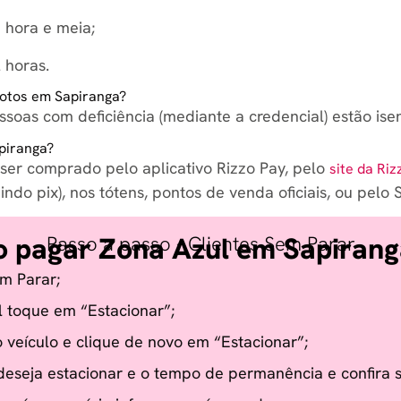
1 hora e meia;
 horas.
motos em Sapiranga?
soas com deficiência (mediante a credencial) estão isen
piranga?
ser comprado pelo aplicativo Rizzo Pay, pelo
site da Riz
ndo pix), nos tótens, pontos de venda oficiais, ou pelo
 pagar Zona Azul em Sapirang
Passo a passo - Clientes Sem Parar
m Parar;
l toque em “Estacionar”;
 veículo e clique de novo em “Estacionar”;
eseja estacionar e o tempo de permanência e confira se