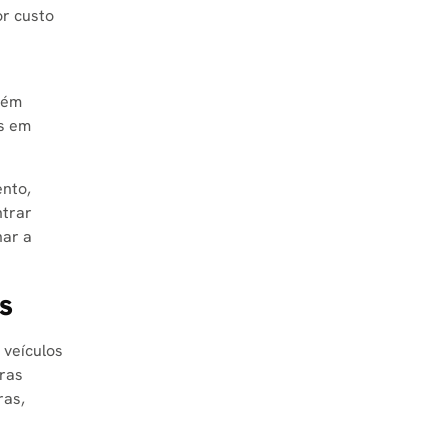
or custo
bém
es em
ento,
ntrar
nar a
s
 veículos
iras
ras,