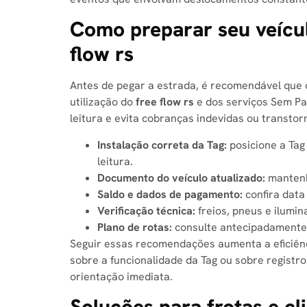
Como preparar seu veícul
flow rs​
Antes de pegar a estrada, é recomendável que o 
utilização do
free flow rs​
e dos serviços Sem P
leitura e evita cobranças indevidas ou transto
Instalação correta da Tag:
posicione a Tag
leitura.
Documento do veículo atualizado:
mantenh
Saldo e dados de pagamento:
confira data
Verificação técnica:
freios, pneus e ilumi
Plano de rotas:
consulte antecipadamente 
Seguir essas recomendações aumenta a eficiênc
sobre a funcionalidade da Tag ou sobre regist
orientação imediata.
Soluções para frotas e cl