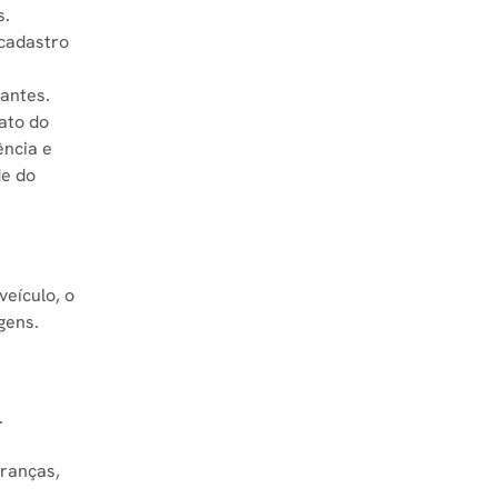
s.
 cadastro
antes.
ato do
ência e
de do
veículo, o
gens.
.
branças,