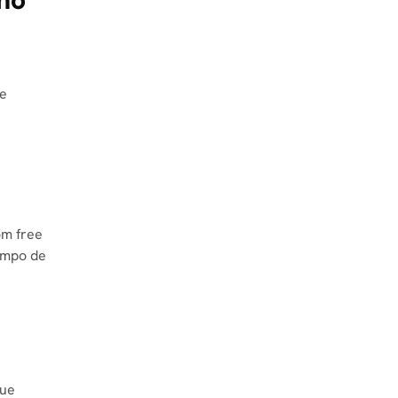
de
om free
empo de
que