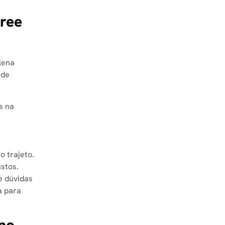
free
lena
 de
s na
o trajeto.
stos.
e dúvidas
a para
 no