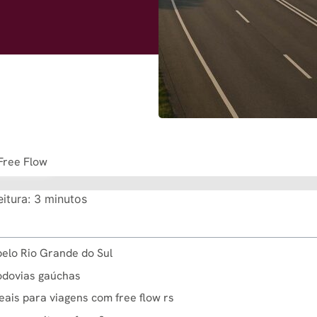
Free Flow
itura:
3
minutos
pelo Rio Grande do Sul
rodovias gaúchas
eais para viagens com free flow rs​