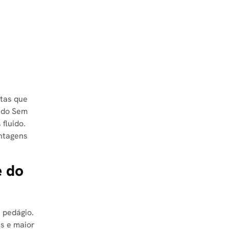
stas que
 do Sem
fluido.
antagens
e do
 pedágio.
as e maior