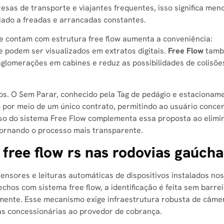
resas de transporte e viajantes frequentes, isso significa men
iado a freadas e arrancadas constantes.
ue contam com estrutura free flow aumenta a conveniência:
podem ser visualizados em extratos digitais.
Free Flow
tam
i aglomerações em cabines e reduz as possibilidades de colisõ
os. O Sem Parar, conhecido pela Tag de pedágio e estacionam
 por meio de um único contrato, permitindo ao usuário conce
so do sistema Free Flow complementa essa proposta ao elimi
 tornando o processo mais transparente.
free flow rs​ nas rodovias gaúcha
ensores e leituras automáticas de dispositivos instalados nos
hos com sistema free flow, a identificação é feita sem barre
amente. Esse mecanismo exige infraestrutura robusta de câme
 as concessionárias ao provedor de cobrança.