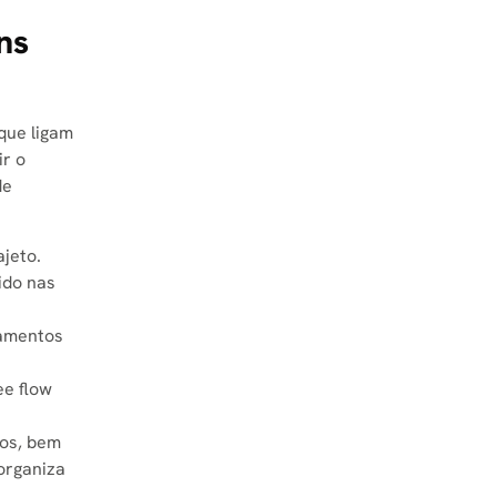
ns
que ligam
ir o
de
ajeto.
ido nas
camentos
ee flow
tos, bem
organiza