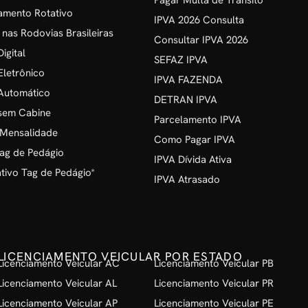
Pagar Multa de Trânsito
amento Rotativo
IPVA 2026 Consulta
 nas Rodovias Brasileiras
Consultar IPVA 2026
igital
SEFAZ IPVA
Eletrônico
IPVA FAZENDA
Automático
DETRAN IPVA
sem Cabine
Parcelamento IPVA
 Mensalidade
Como Pagar IPVA
ag de Pedágio
IPVA Dívida Ativa
ivo Tag de Pedágio*
IPVA Atrasado
LICENCIAMENTO VEICULAR POR ESTADO
Licenciamento Veicular AC
Licenciamento Veicular PB
Licenciamento Veicular AL
Licenciamento Veicular PR
Licenciamento Veicular AP
Licenciamento Veicular PE