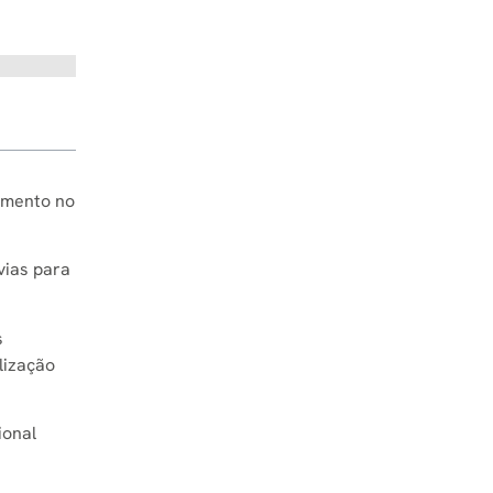
amento no
vias para
s
lização
ional