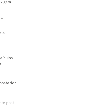
 exigem
 a
e a
veículos
a.
posterior
ote post