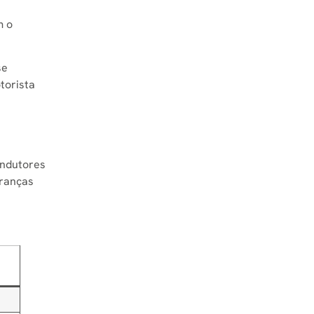
m o
se
torista
ondutores
branças