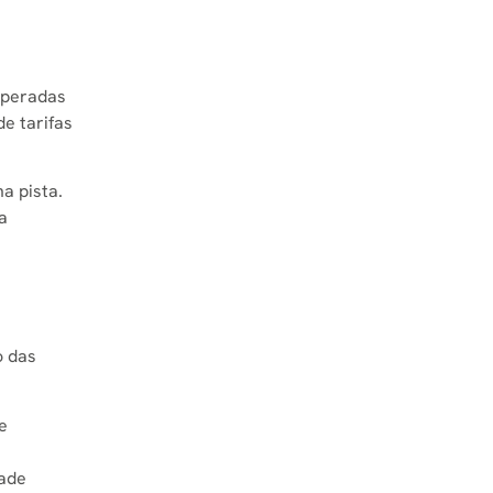
 operadas
de tarifas
a pista.
a
o das
e
dade