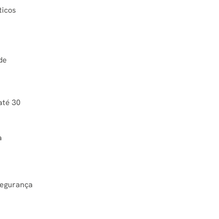
ticos
de
até 30
a
segurança