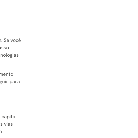
. Se você
asso
cnologias
amento
guir para
.
 capital
s vias
m