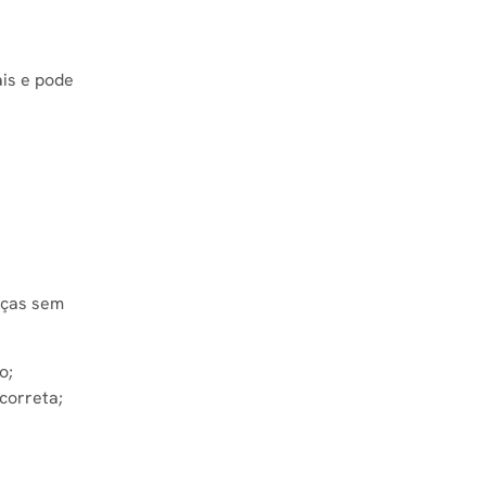
is e pode
aças sem
o;
correta;