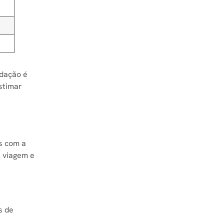
ndação é
stimar
as com a
a viagem e
s de