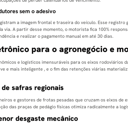
ocupações de perder calendários de vencimento.
ndutores sem o adesivo
istram a imagem frontal e traseira do veículo. Esse registro 
 via. A partir desse momento, o motorista fica 100% respons
ndência e realizar o pagamento manual em até 30 dias.
trônico para o agronegócio e mot
nômicos e logísticos imensuráveis para os eixos rodoviários
eve e mais inteligente , e o fim das retenções viárias materia
de safras regionais
neiros e gestores de frotas pesadas que cruzam os eixos de 
nação das praças de pedágio físicas otimiza radicalmente a log
enor desgaste mecânico