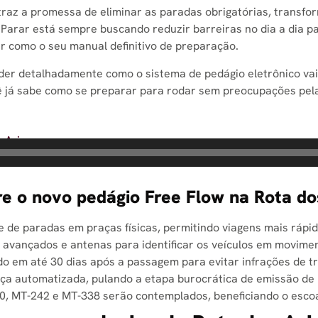
traz a promessa de eliminar as paradas obrigatórias, transf
 Parar está sempre buscando reduzir barreiras no dia a dia p
r como o seu manual definitivo de preparação.
der detalhadamente como o sistema de pedágio eletrônico vai 
cê já sabe como se preparar para rodar sem preocupações pel
s Arinos
re o novo pedágio Free Flow na Rota do
 de paradas em praças físicas, permitindo viagens mais rápid
s avançados e antenas para identificar os veículos em movime
o em até 30 dias após a passagem para evitar infrações de tr
nça automatizada, pulando a etapa burocrática de emissão de 
, MT-242 e MT-338 serão contemplados, beneficiando o escoam