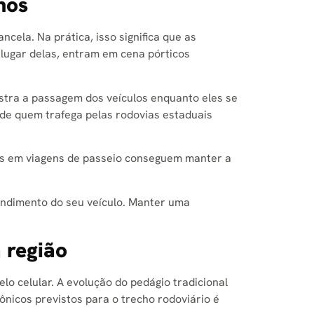
nos
diminuir
o
cela. Na prática, isso significa que as
volume.
o lugar delas, entram em cena pórticos
istra a passagem dos veículos enquanto eles se
 de quem trafega pelas rodovias estaduais
lias em viagens de passeio conseguem manter a
ndimento do seu veículo. Manter uma
 região
elo celular. A evolução do pedágio tradicional
rônicos previstos para o trecho rodoviário é