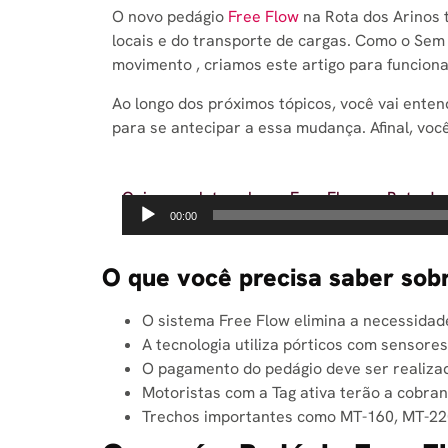
O novo pedágio
Free Flow
na Rota dos Arinos 
locais e do transporte de cargas. Como o Sem
movimento , criamos este artigo para funciona
Ao longo dos próximos tópicos, você vai enten
para se antecipar a essa mudança. Afinal, vo
Guia completo sobre o Free Flow na Rota do
Tocador
00:00
de
áudio
O que você precisa saber sob
O sistema Free Flow elimina a necessidade
A tecnologia utiliza pórticos com sensore
O pagamento do pedágio deve ser realizad
Motoristas com a Tag ativa terão a cobra
Trechos importantes como MT-160, MT-220