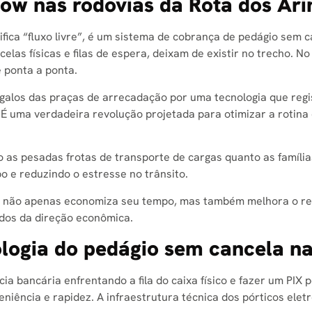
low nas rodovias da Rota dos Ari
ica “fluxo livre”, é um sistema de cobrança de pedágio sem can
elas físicas e filas de espera, deixam de existir no trecho. N
 ponta a ponta.
argalos das praças de arrecadação por uma tecnologia que reg
É uma verdadeira revolução projetada para otimizar a rotina
to as pesadas frotas de transporte de cargas quanto as famí
 e reduzindo o estresse no trânsito.
s não apenas economiza seu tempo, mas também melhora o re
edos da direção econômica.
logia do pedágio sem cancela na
a bancária enfrentando a fila do caixa físico e fazer um PIX p
eniência e rapidez. A infraestrutura técnica dos pórticos elet