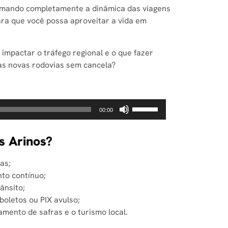
ormando completamente a dinâmica das viagens
ara que você possa aproveitar a vida em
impactar o tráfego regional e o que fazer
as novas rodovias sem cancela?
Use
00:00
as
setas
s Arinos?
para
cima
as;
ou
nto contínuo;
para
ânsito;
baixo
boletos ou PIX avulso;
para
ento de safras e o turismo local.
aumentar
ou