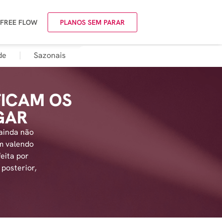
 FREE FLOW
PLANOS SEM PARAR
de
Sazonais
FICAM OS
GAR
 ainda não
m valendo
eita por
 posterior,