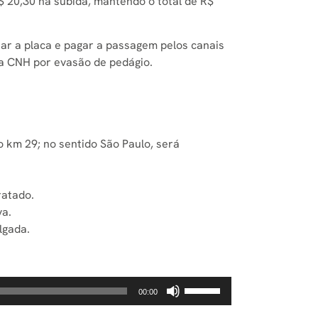
$ 20,30 na subida, mantendo o total de R$
ar a placa e pagar a passagem pelos canais
na CNH por evasão de pedágio.
o km 29; no sentido São Paulo, será
ratado.
va.
lgada.
Use
00:00
as