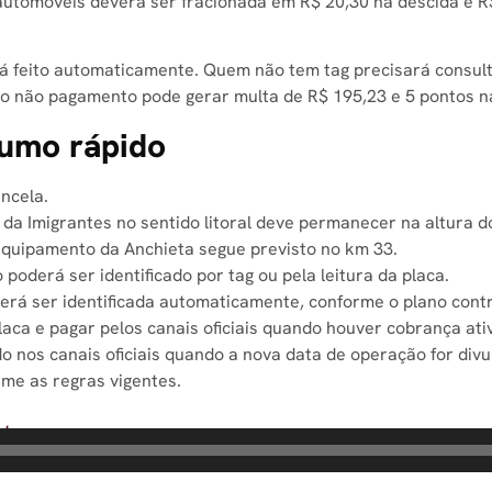
 automóveis deverá ser fracionada em R$ 20,30 na descida e R
 feito automaticamente. Quem não tem tag precisará consult
o, o não pagamento pode gerar multa de R$ 195,23 e 5 pontos 
sumo rápido
ncela.
 da Imigrantes no sentido litoral deve permanecer na altura d
equipamento da Anchieta segue previsto no km 33.
 poderá ser identificado por tag ou pela leitura da placa.
rá ser identificada automaticamente, conforme o plano cont
laca e pagar pelos canais oficiais quando houver cobrança ati
 nos canais oficiais quando a nova data de operação for divu
me as regras vigentes.
ntes