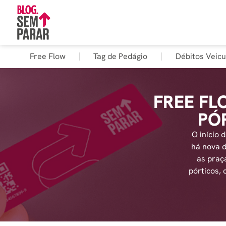
Free Flow
Tag de Pedágio
Débitos Veicu
FREE FL
PÓ
O início 
há nova 
as praç
pórticos, 