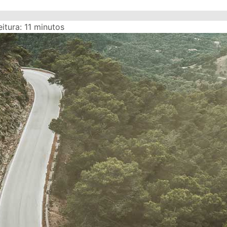
itura:
11
minutos