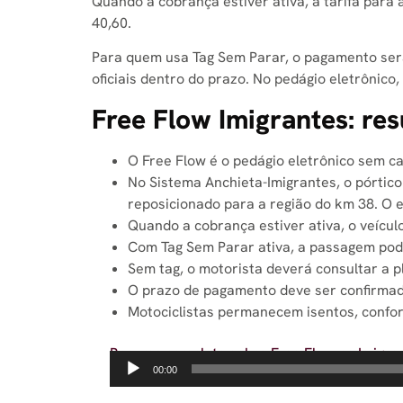
Quando a cobrança estiver ativa, a tarifa para
40,60.
Para quem usa Tag Sem Parar, o pagamento será
oficiais dentro do prazo. No pedágio eletrônic
Free Flow Imigrantes: re
O Free Flow é o pedágio eletrônico sem ca
No Sistema Anchieta-Imigrantes, o pórtico
reposicionado para a região do km 38. O 
Quando a cobrança estiver ativa, o veículo
Com Tag Sem Parar ativa, a passagem pode
Sem tag, o motorista deverá consultar a p
O prazo de pagamento deve ser confirmado
Motociclistas permanecem isentos, confor
Resumo completo sobre Free Flow na Imigra
Tocador
00:00
de