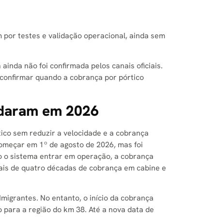
setas
para
cima
 por testes e validação operacional, ainda sem
ou
para
baixo
inda não foi confirmada pelos canais oficiais.
para
 confirmar quando a cobrança por pórtico
aumentar
ou
diminuir
mudaram em 2026
o
volume.
ico sem reduzir a velocidade e a cobrança
começar em 1º de agosto de 2026, mas foi
o o sistema entrar em operação, a cobrança
 mais de quatro décadas de cobrança em cabine e
migrantes. No entanto, o início da cobrança
o para a região do km 38. Até a nova data de