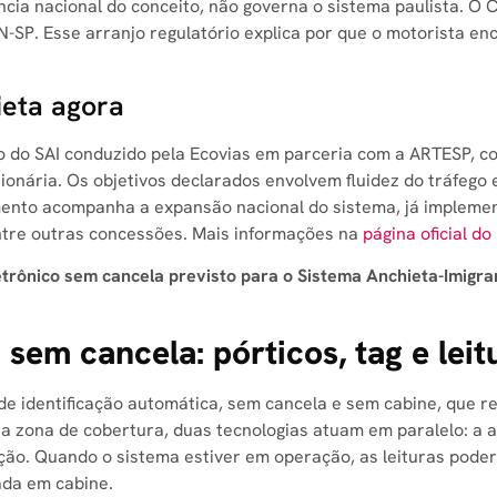
ência nacional do conceito, não governa o sistema paulista. 
-SP. Esse arranjo regulatório explica por que o motorista enc
ieta agora
o do SAI conduzido pela Ecovias em parceria com a ARTESP, 
ionária. Os objetivos declarados envolvem fluidez do tráfego
ento acompanha a expansão nacional do sistema, já implement
entre outras concessões. Mais informações na
página oficial do
etrônico sem cancela previsto para o Sistema Anchieta-Imigran
em cancela: pórticos, tag e leit
e identificação automática, sem cancela e sem cabine, que re
 zona de cobertura, duas tecnologias atuam em paralelo: a an
ão. Quando o sistema estiver em operação, as leituras poderã
ada em cabine.