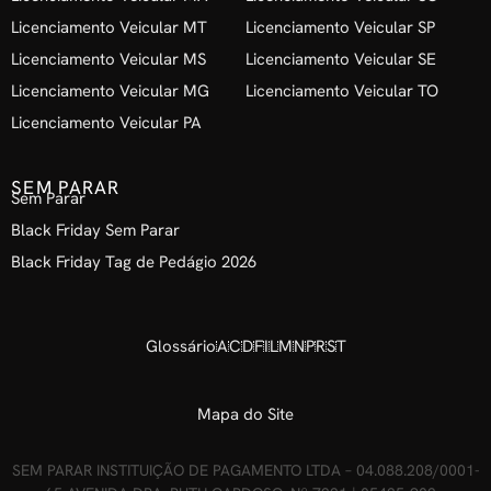
Licenciamento Veicular MT
Licenciamento Veicular SP
Licenciamento Veicular MS
Licenciamento Veicular SE
Licenciamento Veicular MG
Licenciamento Veicular TO
Licenciamento Veicular PA
SEM PARAR
Sem Parar
Black Friday Sem Parar
Black Friday Tag de Pedágio 2026
Glossário
A
C
D
F
I
L
M
N
P
R
S
T
Mapa do Site
SEM PARAR INSTITUIÇÃO DE PAGAMENTO LTDA – 04.088.208/0001-