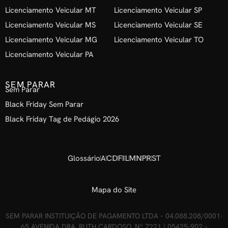
Licenciamento Veicular MT
Licenciamento Veicular SP
Licenciamento Veicular MS
Licenciamento Veicular SE
Licenciamento Veicular MG
Licenciamento Veicular TO
Licenciamento Veicular PA
SEM PARAR
Sem Parar
Black Friday Sem Parar
Black Friday Tag de Pedágio 2026
Glossário
A
C
D
F
I
L
M
N
P
R
S
T
Mapa do Site
SEM PARAR INSTITUIÇÃO DE PAGAMENTO LTDA – 04.088.208/0001-
65 AVENIDA DRA. RUTH CARDOSO, Nº 7221 | 05425-902 –