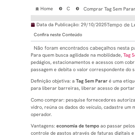
Home
C
Comprar Tag Sem Para
Data da Publicação:
29/10/2025
Tempo de Le
Confira neste Conteúdo
Não foram encontrados cabeçalhos nesta p
Para quem busca agilidade na mobilidade,
Tag 
pedágios, estacionamentos e acessos com cobran
passagem e debita o valor correspondente do sa
Definição objetiva: a
Tag Sem Parar
é uma etique
para liberar barreiras, liberar acesso de port
Como comprar: pesquise fornecedores autorizad
vidro, reúna os dados do veículo, cadastre um 
operador.
Vantagens:
economia de tempo
ao passar pelos 
controle de gastos através de faturas digitais e