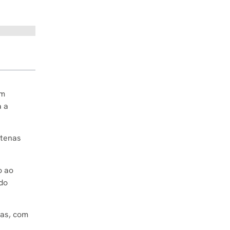
em
a a
ntenas
o ao
 do
las, com