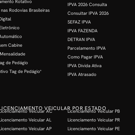
amento Rotativo
IPVA 2026 Consulta
 nas Rodovias Brasileiras
Consultar IPVA 2026
igital
SEFAZ IPVA
Eletrônico
IPVA FAZENDA
Automático
DETRAN IPVA
sem Cabine
Parcelamento IPVA
 Mensalidade
Como Pagar IPVA
ag de Pedágio
IPVA Dívida Ativa
ivo Tag de Pedágio*
IPVA Atrasado
LICENCIAMENTO VEICULAR POR ESTADO
Licenciamento Veicular AC
Licenciamento Veicular PB
Licenciamento Veicular AL
Licenciamento Veicular PR
Licenciamento Veicular AP
Licenciamento Veicular PE