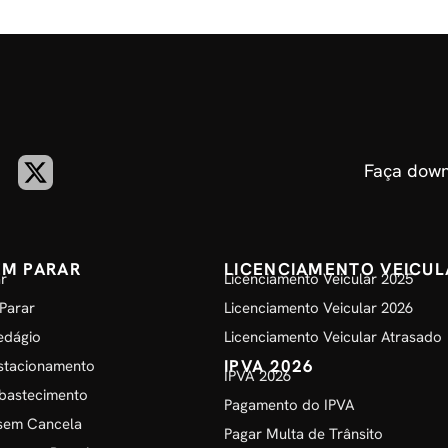
Faça down
EM PARAR
LICENCIAMENTO VEICUL
r
Licenciamento Veicular 2025
Parar
Licenciamento Veicular 2026
edágio
Licenciamento Veicular Atrasado
IPVA 2026
stacionamento
IPVA 2026
bastecimento
Pagamento do IPVA
sem Cancela
Pagar Multa de Trânsito