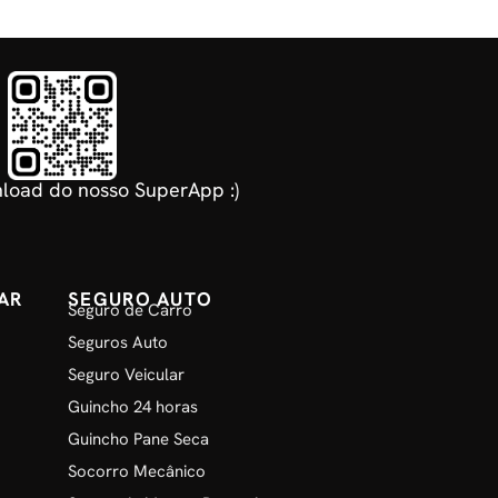
load do nosso SuperApp :)
AR
SEGURO AUTO
Seguro de Carro
Seguros Auto
Seguro Veicular
Guincho 24 horas
Guincho Pane Seca
Socorro Mecânico