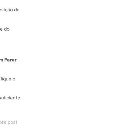
osição de
de do
m Parar
fique o
suficiente
ote post