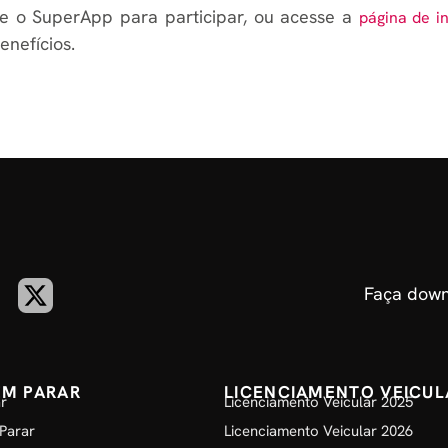
e o SuperApp para participar, ou acesse a
página de i
enefícios.
Faça down
EM PARAR
LICENCIAMENTO VEICUL
r
Licenciamento Veicular 2025
Parar
Licenciamento Veicular 2026