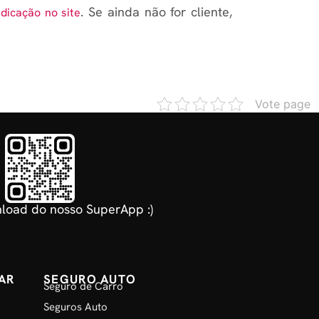
. Se ainda não for cliente,
ndicação no site
Vote page
load do nosso SuperApp :)
AR
SEGURO AUTO
Seguro de Carro
Seguros Auto