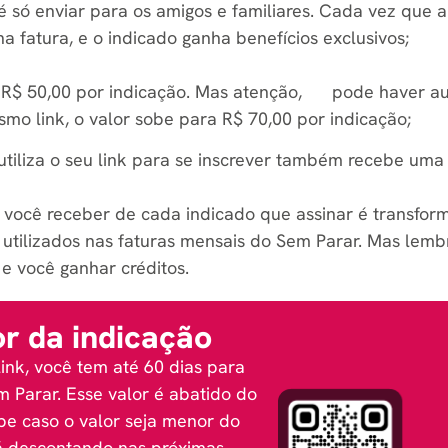
 só enviar para os amigos e familiares. Cada vez que 
na fatura, e o indicado ganha benefícios exclusivos;
 de R$ 50,00 por indicação. Mas atenção, pode haver a
o link, o valor sobe para R$ 70,00 por indicação;
iliza o seu link para se inscrever também recebe uma 
 você receber de cada indicado que assinar é transform
utilizados nas faturas mensais do Sem Parar. Mas lembr
 e você ganhar créditos.
or da indicação
ink, você tem até 60 dias para
m Parar. Esse valor é abatido do
pe caso o valor seja menor do
rá descontando nas próximas