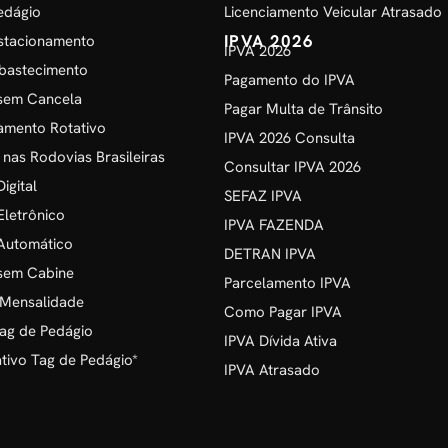
edágio
Licenciamento Veicular Atrasado
IPVA 2026
stacionamento
IPVA 2026
bastecimento
Pagamento do IPVA
sem Cancela
Pagar Multa de Trânsito
amento Rotativo
IPVA 2026 Consulta
 nas Rodovias Brasileiras
Consultar IPVA 2026
igital
SEFAZ IPVA
Eletrônico
IPVA FAZENDA
Automático
DETRAN IPVA
sem Cabine
Parcelamento IPVA
 Mensalidade
Como Pagar IPVA
ag de Pedágio
IPVA Dívida Ativa
ivo Tag de Pedágio*
IPVA Atrasado