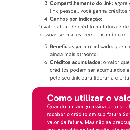
Compartilhamento do link:
agora é
link pessoal, você ganha créditos 
Ganhos por indicação:
O valor atual de crédito na fatura é
pessoas se inscreverem usando o mesm
Benefícios para o indicado:
quem ut
ainda mais atraente;
Créditos acumulados:
o valor que
créditos podem ser acumulados e 
pelo seu link para liberar a oferta
Como utilizar o val
Quando um amigo assina pelo seu l
receber o crédito em sua fatura Se
valor da fatura. Mas não se preocu
que o crédito de indicação, ele se