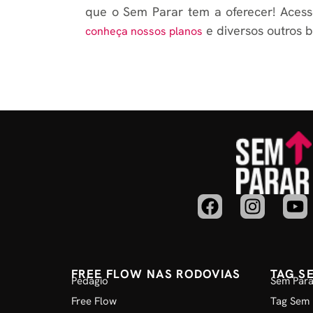
que o Sem Parar tem a oferecer! Acess
e diversos outros b
conheça nossos planos
FREE FLOW NAS RODOVIAS
TAG S
Pedágio
Sem Para
Free Flow
Tag Sem 