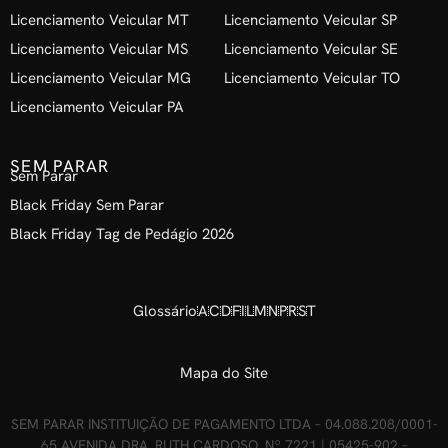
Licenciamento Veicular MT
Licenciamento Veicular SP
Licenciamento Veicular MS
Licenciamento Veicular SE
Licenciamento Veicular MG
Licenciamento Veicular TO
Licenciamento Veicular PA
SEM PARAR
Sem Parar
Black Friday Sem Parar
Black Friday Tag de Pedágio 2026
Glossário
A
C
D
F
I
L
M
N
P
R
S
T
Mapa do Site
SEM PARAR INSTITUIÇÃO DE PAGAMENTO LTDA – 04.088.208/0001-
65 AVENIDA DRA. RUTH CARDOSO, Nº 7221 | 05425-902 –