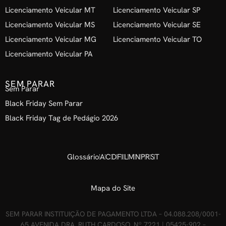
Licenciamento Veicular MT
Licenciamento Veicular SP
Licenciamento Veicular MS
Licenciamento Veicular SE
Licenciamento Veicular MG
Licenciamento Veicular TO
Licenciamento Veicular PA
SEM PARAR
Sem Parar
Black Friday Sem Parar
Black Friday Tag de Pedágio 2026
Glossário
A
C
D
F
I
L
M
N
P
R
S
T
Mapa do Site
SEM PARAR INSTITUIÇÃO DE PAGAMENTO LTDA – 04.088.208/0001-
65 AVENIDA DRA. RUTH CARDOSO, Nº 7221 | 05425-902 –