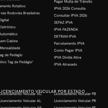
Pagar Multa de Trânsito
amento Rotativo
IPVA 2026 Consulta
 nas Rodovias Brasileiras
Consultar IPVA 2026
igital
SEFAZ IPVA
Eletrônico
IPVA FAZENDA
Automático
DETRAN IPVA
sem Cabine
Parcelamento IPVA
 Mensalidade
Como Pagar IPVA
ag de Pedágio
IPVA Dívida Ativa
ivo Tag de Pedágio*
IPVA Atrasado
LICENCIAMENTO VEICULAR POR ESTADO
Licenciamento Veicular AC
Licenciamento Veicular PB
Licenciamento Veicular AL
Licenciamento Veicular PR
Licenciamento Veicular AP
Licenciamento Veicular PE