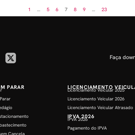
1
…
5
6
7
8
9
…
23
Faça down
EM PARAR
LICENCIAMENTO VEICUL
r
Licenciamento Veicular 2025
Parar
Licenciamento Veicular 2026
edágio
Licenciamento Veicular Atrasado
IPVA 2026
stacionamento
IPVA 2026
bastecimento
Pagamento do IPVA
sem Cancela