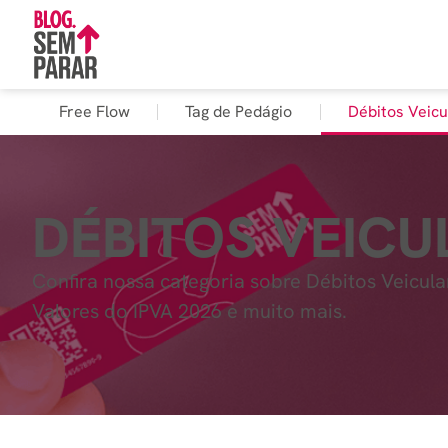
Free Flow
Tag de Pedágio
Débitos Veicu
DÉBITOS VEICU
Confira nossa categoria sobre Débitos Veicula
Valores do IPVA 2026 e muito mais.