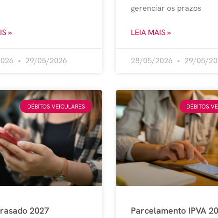
gerenciar os prazos
IS »
LEIA MAIS »
2026
29/05/2026
28/05/2026
29/05/20
DÉBITOS VEICULARES
DÉBITOS V
trasado 2027
Parcelamento IPVA 2