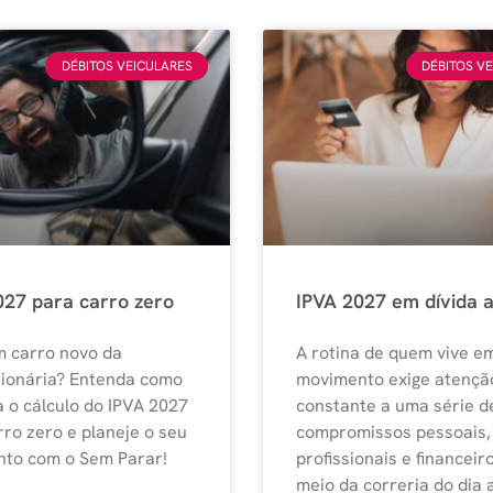
DÉBITOS VEICULARES
DÉBITOS V
027 para carro zero
IPVA 2027 em dívida a
m carro novo da
A rotina de quem vive e
ionária? Entenda como
movimento exige atençã
a o cálculo do IPVA 2027
constante a uma série d
rro zero e planeje o seu
compromissos pessoais,
to com o Sem Parar!
profissionais e financeir
meio da correria do dia a