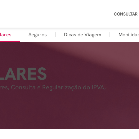
CONSULTAR
lares
Seguros
Dicas de Viagem
Mobilida
LARES
res, Consulta e Regularização do IPVA,