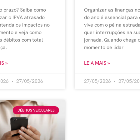
o prazo? Saiba como
Organizar as finanças no
izar o IPVA atrasado
do ano é essencial para
ntenda os impactos no
vive com o pé na estrad
amento e veja como
quer interrupções na su
s débitos com total
jornada. Quando chega 
ça.
momento de lidar
IS »
LEIA MAIS »
2026
27/05/2026
27/05/2026
27/05/20
DÉBITOS VEICULARES