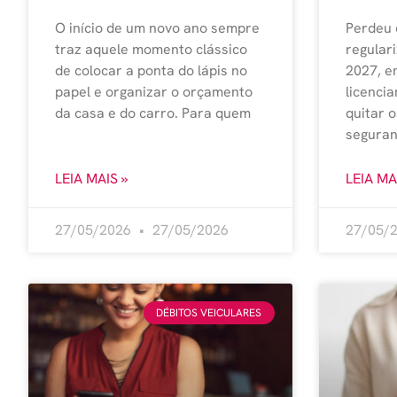
O início de um novo ano sempre
Perdeu 
traz aquele momento clássico
regular
de colocar a ponta do lápis no
2027, e
papel e organizar o orçamento
licenci
da casa e do carro. Para quem
quitar o
seguran
LEIA MAIS »
LEIA MA
27/05/2026
27/05/2026
27/05/
DÉBITOS VEICULARES