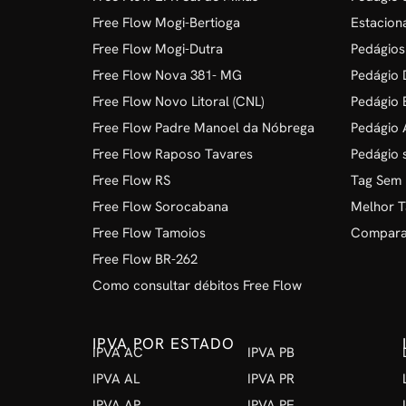
Free Flow Mogi-Bertioga
Estacion
Free Flow Mogi-Dutra
Pedágios
Free Flow Nova 381- MG
Pedágio D
Free Flow Novo Litoral (CNL)
Pedágio 
Free Flow Padre Manoel da Nóbrega
Pedágio 
Free Flow Raposo Tavares
Pedágio 
Free Flow RS
Tag Sem
Free Flow Sorocabana
Melhor T
Free Flow Tamoios
Comparat
Free Flow BR-262
Como consultar débitos Free Flow
IPVA POR ESTADO
IPVA AC
IPVA PB
IPVA AL
IPVA PR
IPVA AP
IPVA PE