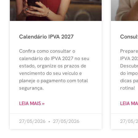
Calendário IPVA 2027
Consul
Confira como consultar o
Prepare
calendário do IPVA 2027 no seu
IPVA 20
estado, organize os prazos de
Descubr
vencimento do seu veículo e
do impo
planeje o pagamento com total
dicas p
segurança.
rotina!
LEIA MAIS »
LEIA MA
27/05/2026
27/05/2026
27/05/