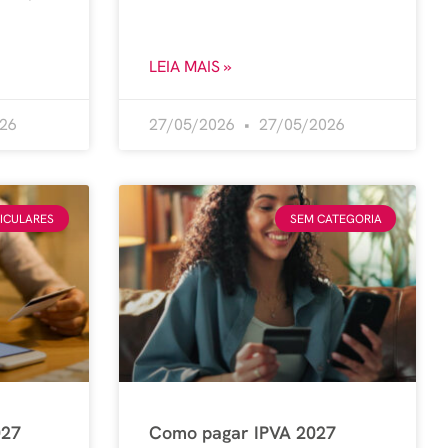
LEIA MAIS »
26
27/05/2026
27/05/2026
EICULARES
SEM CATEGORIA
027
Como pagar IPVA 2027