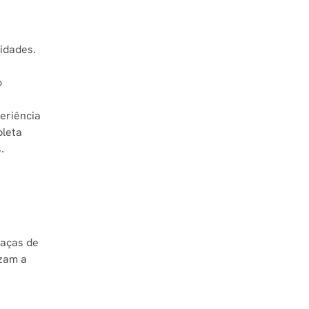
idades.
o
eriência
pleta
.
raças de
izam a