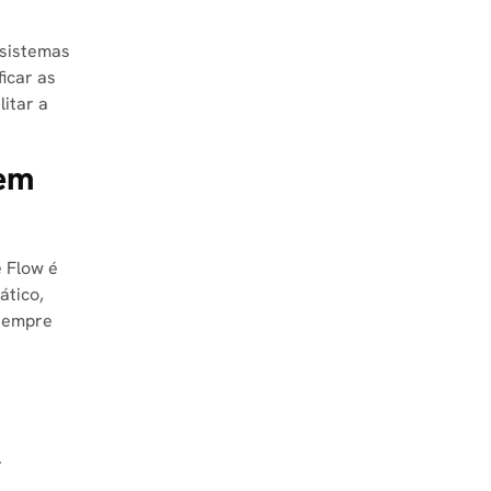
 sistemas
ficar as
litar a
Sem
e Flow é
ático,
 sempre
.