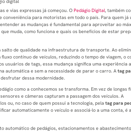
o digital
as e vias expressas já começou. O
Pedágio Digital
, também co
e conveniência para motoristas em todo o país. Para quem já u
 entender as mudanças é fundamental para aproveitar ao má
o que muda, como funciona e quais os benefícios de estar pre
salto de qualidade na infraestrutura de transporte. Ao elimin
m fluxo contínuo de veículos, reduzindo o tempo de viagem, o
os usuários de tags, essa mudança significa uma experiência 
rma automática e sem a necessidade de parar o carro. A
tag pa
a desfrutar dessa modernidade.
pedágio como a conhecemos se transforma. Em vez de longas fi
m sensores e câmeras capturam a passagem dos veículos. A
ulos ou, no caso de quem possui a tecnologia, pela
tag para pe
tificar automaticamente o veículo e associá-lo a uma conta, é 
to automático de pedágios, estacionamentos e abastecimento