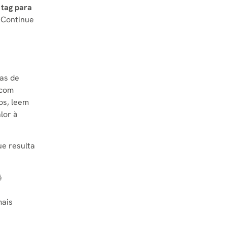
a
tag para
 Continue
ças de
 com
os, leem
lor à
ue resulta
é
mais