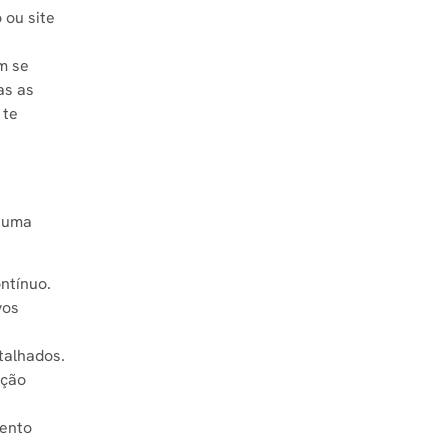
 ou site
m se
as as
 te
a uma
ntínuo.
vos
talhados.
ação
mento