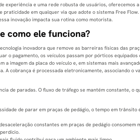
e experiência e uma rede robusta de usuários, oferecemos 
e praticidade em qualquer via que adote o sistema Free Flow.
essa inovação impacta sua rotina como motorista.
 e como ele funciona?
tecnologia inovadora que remove as barreiras físicas das pra
etuar o pagamento, os veículos passam por pórticos equipados
am a imagem da placa do veículo e, em sistemas mais avançad
sa. A cobrança é processada eletronicamente, associando o va
ência de paradas. O fluxo de tráfego se mantém constante, o q
sidade de parar em praças de pedágio, o tempo em trânsito 
 desaceleração constantes em praças de pedágio consomem 
perdício.
ais fluido contribui para um ambiente mais limpo.