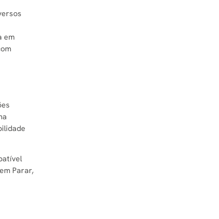
versos
a em
 com
ões
ma
ilidade
atível
Sem Parar,