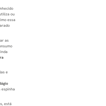
nhecido
tiliza ou
ximo essa
parado
ar as
 consumo
ainda
ra
las e
dágio
a espinha
s, está