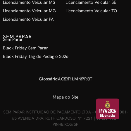
Licenciamento Veicular MS
Licenciamento Veicular SE
Licenciamento Veicular MG
Licenciamento Veicular TO
Licenciamento Veicular PA
SEM PARAR
Sem Parar
Black Friday Sem Parar
Black Friday Tag de Pedágio 2026
Glossário
A
C
D
F
I
L
M
N
P
R
S
T
Mapa do Site
SEM PARAR INSTITUIÇÃO DE PAGAMENTO LTDA – 04.088.208/0001-
65 AVENIDA DRA. RUTH CARDOSO, Nº 7221 | 05425-902 –
PINHEIROS/SP