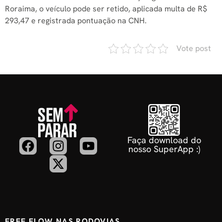
Roraima, o veículo pode ser retido, aplicada multa de R$
293,47 e registrada pontuação na CNH.
Vote post
Faça download do
nosso SuperApp :)
FREE FLOW NAS RODOVIAS