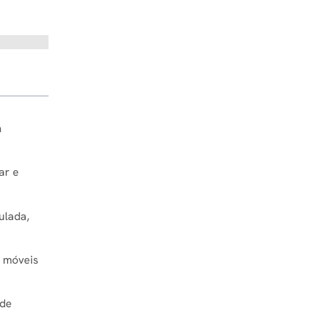
m
ar e
ulada,
s móveis
 de