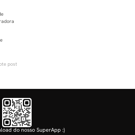
de
eradora
te
ote post
load do nosso SuperApp :)