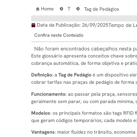
Home
T
Tag de Pedágios
Data da Publicação:
26/09/2025
Tempo de Le
Confira neste Conteúdo
Não foram encontrados cabeçalhos nesta p
Este glossário apresenta conceitos-chave sobr
cobrança automática, de forma objetiva e práti
Definição
: a
Tag de Pedágio
é um dispositivo elet
cobrar tarifas nas praças de pedágio de forma 
Funcionamento
: ao passar pela praça, sensore
geralmente sem parar, ou com parada mínima, 
Modelos
: os principais formatos são tags RFID
que geram códigos temporários; cada modelo ex
Vantagens
: maior fluidez no trânsito, economi