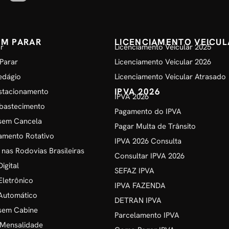
EM PARAR
LICENCIAMENTO VEICUL
r
Licenciamento Veicular 2025
Parar
Licenciamento Veicular 2026
edágio
Licenciamento Veicular Atrasado
IPVA 2026
stacionamento
IPVA 2026
bastecimento
Pagamento do IPVA
sem Cancela
Pagar Multa de Trânsito
amento Rotativo
IPVA 2026 Consulta
 nas Rodovias Brasileiras
Consultar IPVA 2026
igital
SEFAZ IPVA
Eletrônico
IPVA FAZENDA
Automático
DETRAN IPVA
sem Cabine
Parcelamento IPVA
 Mensalidade