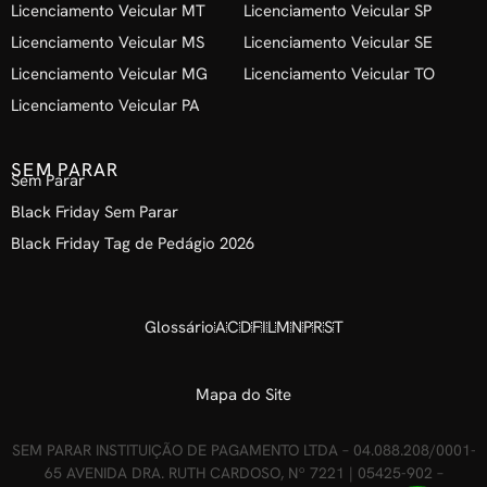
Licenciamento Veicular MT
Licenciamento Veicular SP
Licenciamento Veicular MS
Licenciamento Veicular SE
Licenciamento Veicular MG
Licenciamento Veicular TO
Licenciamento Veicular PA
SEM PARAR
Sem Parar
Black Friday Sem Parar
Black Friday Tag de Pedágio 2026
Glossário
A
C
D
F
I
L
M
N
P
R
S
T
Mapa do Site
SEM PARAR INSTITUIÇÃO DE PAGAMENTO LTDA – 04.088.208/0001-
65 AVENIDA DRA. RUTH CARDOSO, Nº 7221 | 05425-902 –