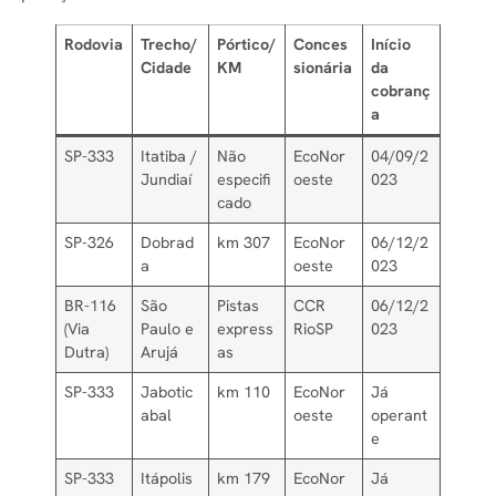
Rodovia
Trecho/
Pórtico/
Conces
Início
Cidade
KM
sionária
da
cobranç
a
SP-333
Itatiba /
Não
EcoNor
04/09/2
Jundiaí
especifi
oeste
023
cado
SP-326
Dobrad
km 307
EcoNor
06/12/2
a
oeste
023
BR-116
São
Pistas
CCR
06/12/2
(Via
Paulo e
express
RioSP
023
Dutra)
Arujá
as
SP-333
Jabotic
km 110
EcoNor
Já
abal
oeste
operant
e
SP-333
Itápolis
km 179
EcoNor
Já