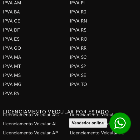
IPVA AM
IPVA PI
IPVA BA
IPVA RJ
IPVA CE
IPVA RN
IPVA DF
IPVA RS
IPVA ES
IPVA RO
IPVA GO
IPVA RR
IPVA MA
IPVA SC
IPVA MT
IPVA SP
IPVA MS
IPVA SE
IPVA MG
IPVA TO
IPVA PA
LICENCIAMENTO VEICULAR POR ESTADO
Licenciamento Veicular AC
Licenciamento Veicular PB
Licenciamento Veicular AL
Licenciamento Veicular PR
Vendedor online
Licenciamento Veicular AP
Licenciamento Veicular PE