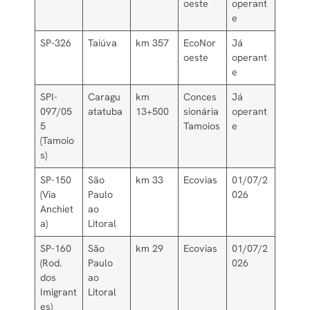
oeste
operant
e
SP-326
Taiúva
km 357
EcoNor
Já
oeste
operant
e
SPI-
Caragu
km
Conces
Já
097/05
atatuba
13+500
sionária
operant
5
Tamoios
e
(Tamoio
s)
SP-150
São
km 33
Ecovias
01/07/2
(Via
Paulo
026
Anchiet
ao
a)
Litoral
SP-160
São
km 29
Ecovias
01/07/2
(Rod.
Paulo
026
dos
ao
Imigrant
Litoral
es)