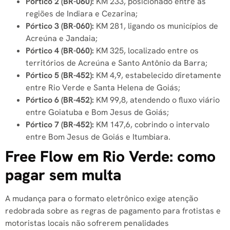
Pórtico 2 (BR-060):
KM 233, posicionado entre as
regiões de Indiara e Cezarina;
Pórtico 3 (BR-060):
KM 281, ligando os municípios de
Acreúna e Jandaia;
Pórtico 4 (BR-060):
KM 325, localizado entre os
territórios de Acreúna e Santo Antônio da Barra;
Pórtico 5 (BR-452):
KM 4,9, estabelecido diretamente
entre Rio Verde e Santa Helena de Goiás;
Pórtico 6 (BR-452):
KM 99,8, atendendo o fluxo viário
entre Goiatuba e Bom Jesus de Goiás;
Pórtico 7 (BR-452):
KM 147,6, cobrindo o intervalo
entre Bom Jesus de Goiás e Itumbiara.
Free Flow em Rio Verde: como
pagar sem multa
A mudança para o formato eletrônico exige atenção
redobrada sobre as regras de pagamento para frotistas e
motoristas locais não sofrerem penalidades