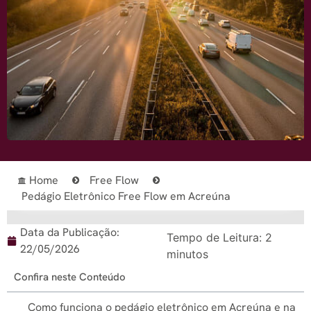
Home
Free Flow
Pedágio Eletrônico Free Flow em Acreúna
Data da Publicação:
Tempo de Leitura:
2
22/05/2026
minutos
Confira neste Conteúdo
Como funciona o pedágio eletrônico em Acreúna e na