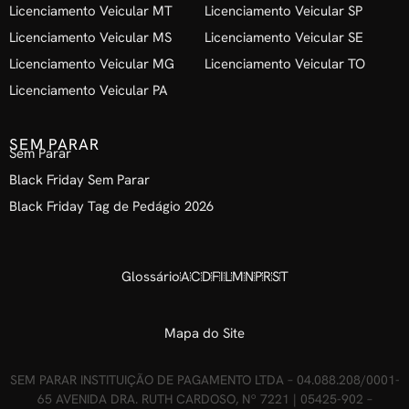
Licenciamento Veicular MT
Licenciamento Veicular SP
Licenciamento Veicular MS
Licenciamento Veicular SE
Licenciamento Veicular MG
Licenciamento Veicular TO
Licenciamento Veicular PA
SEM PARAR
Sem Parar
Black Friday Sem Parar
Black Friday Tag de Pedágio 2026
Glossário
A
C
D
F
I
L
M
N
P
R
S
T
Mapa do Site
SEM PARAR INSTITUIÇÃO DE PAGAMENTO LTDA – 04.088.208/0001-
65 AVENIDA DRA. RUTH CARDOSO, Nº 7221 | 05425-902 –