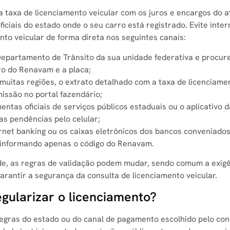
a taxa de licenciamento veicular com os juros e encargos do a
iciais do estado onde o seu carro está registrado
. Evite inte
nto veicular de forma direta nos seguintes canais
:
Departamento de Trânsito da sua unidade federativa e procur
ro do Renavam e a placa;
uitas regiões, o extrato detalhado com a taxa de licenciame
missão no portal fazendário;
mentas oficiais de serviços públicos estaduais ou o aplicativo d
 as pendências pelo celular;
rnet banking ou os caixas eletrônicos dos bancos conveniado
to informando apenas o código do Renavam.
de, as regras de validação podem mudar, sendo comum a exig
rantir a segurança da consulta de licenciamento veicular
.
egularizar o licenciamento?
egras do estado ou do canal de pagamento escolhido pelo con