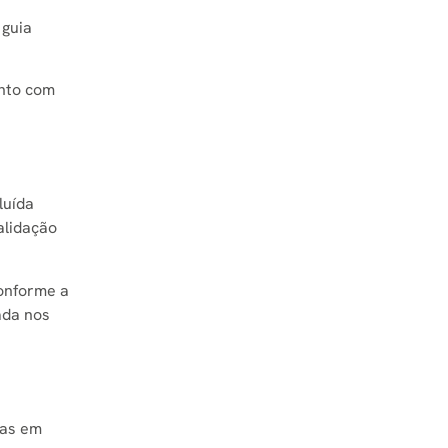
 guia
ento com
luída
alidação
onforme a
ada nos
mas em