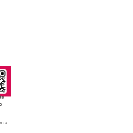
te
o
om a