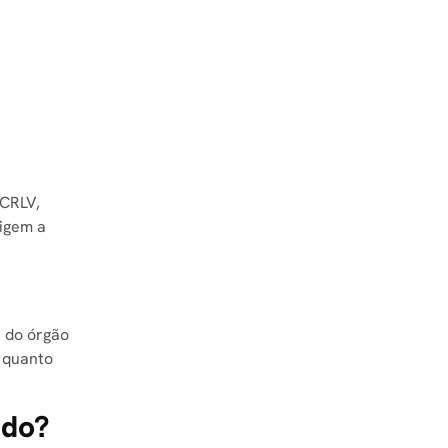
 CRLV,
igem a
s do órgão
o quanto
ado?