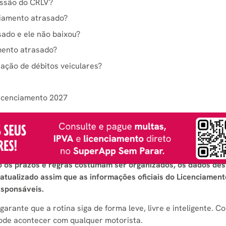
issão do CRLV?
ciamento atrasado?
sado e ele não baixou?
amento atrasado?
ação de débitos veiculares?
icenciamento 2027
o os prazos e regras costumam ser organizados, os dados des
atualizado assim que as informações oficiais do Licenciament
esponsáveis.
rante que a rotina siga de forma leve, livre e inteligente. C
pode acontecer com qualquer motorista.