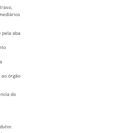
traso,
rmediários
e pela aba
nto
a
s ao órgão
ência do
dutor
.