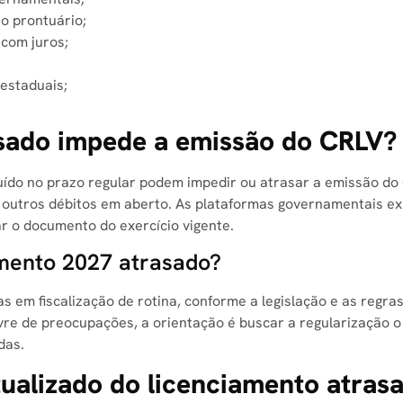
ao prontuário;
 com juros;
estaduais;
sado impede a emissão do CRLV?
uído no prazo regular podem impedir ou atrasar a emissão do
 outros débitos em aberto
. As plataformas governamentais ex
ar o documento do exercício vigente
.
amento 2027 atrasado?
s em fiscalização de rotina, conforme a legislação e as regra
livre de preocupações, a orientação é buscar a regularização 
das
.
tualizado do licenciamento atras