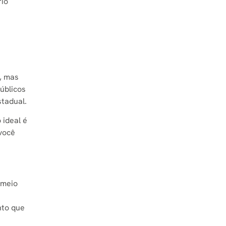
rio
, mas
úblicos
stadual.
 ideal é
você
 meio
s
nto que