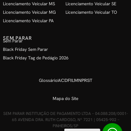
Licenciamento Veicular MS
Licenciamento Veicular SE
Licenciamento Veicular MG
Licenciamento Veicular TO
Licenciamento Veicular PA
SEM PARAR
Sem Parar
Black Friday Sem Parar
Black Friday Tag de Pedágio 2026
Glossário
A
C
D
F
I
L
M
N
P
R
S
T
Mapa do Site
SEM PARAR INSTITUIÇÃO DE PAGAMENTO LTDA – 04.088.208/0001-
65 AVENIDA DRA. RUTH CARDOSO, Nº 7221 | 05425-902 –
PINHEIROS/SP