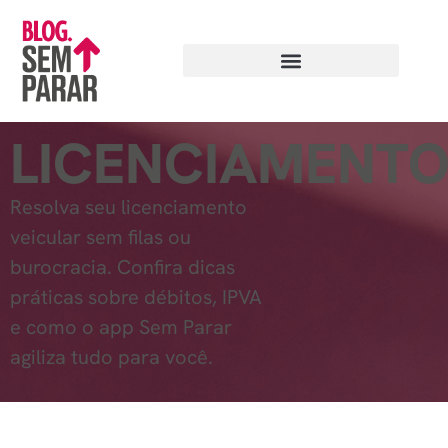
LICENCIAMENT
Resolva seu licenciamento
veicular sem filas ou
burocracia. Confira dicas
práticas sobre débitos, IPVA
e como o app Sem Parar
agiliza tudo para você.