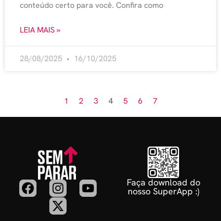
conteúdo certo para você. Confira como
LEIA MAIS »
28/08/2025
16/10/2025
1
2
3
4
5
6
7
Faça download do
nosso SuperApp :)