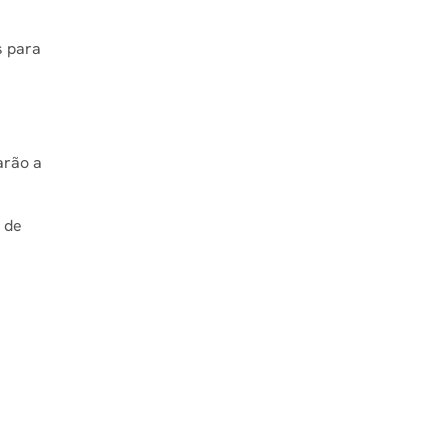
s para
arão a
e de