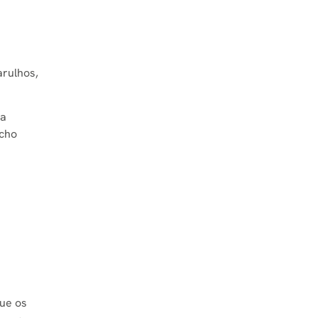
arulhos,
sa
echo
ue os