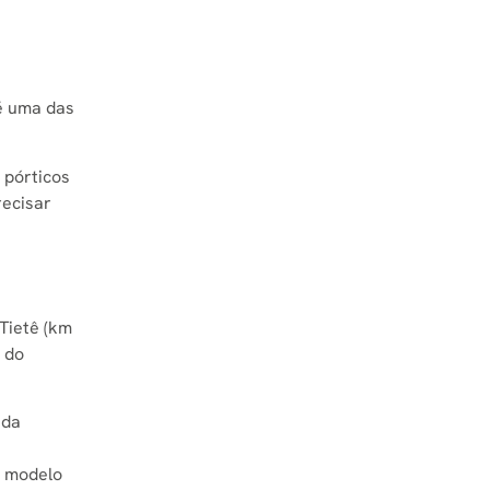
é uma das
 pórticos
recisar
 Tietê (km
 do
 da
o modelo