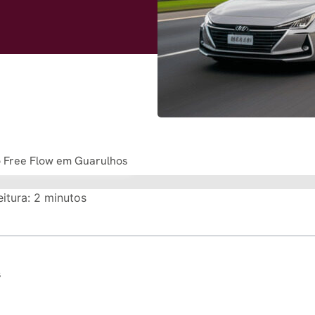
o Free Flow em Guarulhos
itura:
2
minutos
s