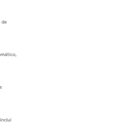
o de
omático,
s
inclui