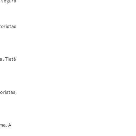
 segura.
toristas
al Tietê
oristas,
ma. A