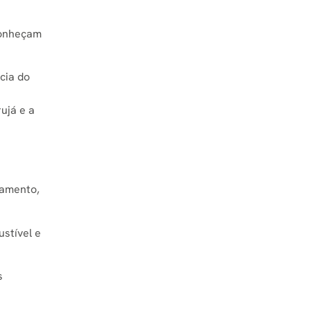
conheçam
cia do
ujá e a
ramento,
stível e
s