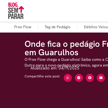
Free Flow
Tag de Pedágio
Débitos Veicu
Onde fica o pedágio F
em Guarulhos
O Free Flow chega a Guarulhos! Saiba como a 
Dutra para o novo pedágio eletrônico, agora em
Atualizado em: 04/11/2025
Compartilhe este post: