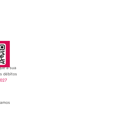
que a sua
s débitos
2027
aramos