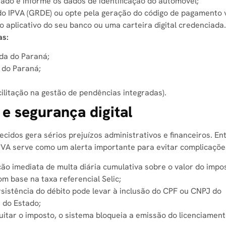
tado e informe os dados de identificação do automóvel;
o IPVA (GRDE) ou opte pela geração do código de pagamento v
o aplicativo do seu banco ou uma carteira digital credenciada.
as:
nda do Paraná;
 do Paraná;
litação na gestão de pendências integradas).
e segurança digital
ecidos gera sérios prejuízos administrativos e financeiros. E
PVA serve como um alerta importante para evitar complicaçõe
ção imediata de multa diária cumulativa sobre o valor do impo
m base na taxa referencial Selic;
sistência do débito pode levar à inclusão do CPF ou CNPJ do
a do Estado;
itar o imposto, o sistema bloqueia a emissão do licenciament