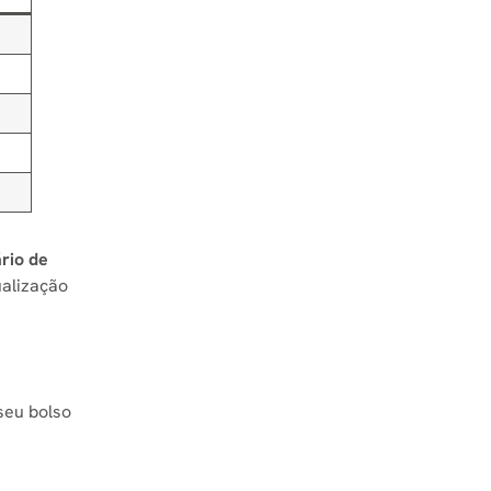
rio de
ualização
seu bolso