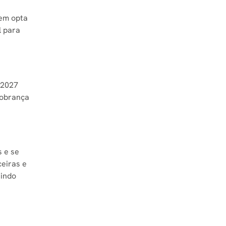
uem opta
l para
 2027
cobrança
s e se
ceiras e
tindo