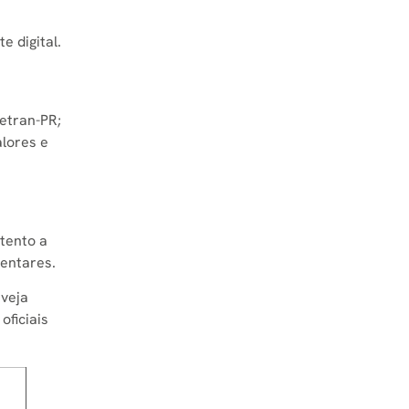
e digital.
Detran-PR;
alores e
tento a
entares.
 veja
oficiais