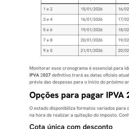
1 e 2
15/01/2026
16/0
3 e 4
16/01/2026
17/0
5 e 6
19/01/2026
18/0
7 e 8
20/01/2026
19/0
9 e 0
21/01/2026
20/0
Monitorar esse cronograma é essencial para id
IPVA
2
027
definitivo trará as datas oficiais atu
prévia das despesas para o início do próximo a
Opções para pagar IPVA 
O estado disponibiliza formatos variados para q
na hora de realizar a quitação do imposto. Co
Cota única com desconto