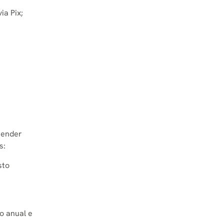
ia Pix;
ntender
s:
sto
o anual e