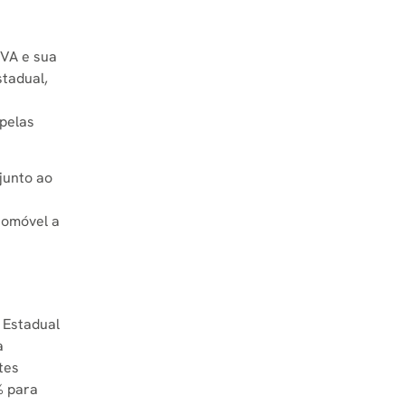
PVA e sua
stadual,
 pelas
junto ao
utomóvel a
 Estadual
a
tes
% para