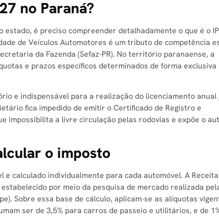
27 no Paraná?
do estado, é preciso compreender detalhadamente o que é o I
edade de Veículos Automotores é um tributo de competência e
ecretaria da Fazenda (Sefaz-PR). No território paranaense, a
quotas e prazos específicos determinados de forma exclusiva
ório e indispensável para a realização do licenciamento anual 
etário fica impedido de emitir o Certificado de Registro e
ue impossibilita a livre circulação pelas rodovias e expõe o a
lcular o imposto
l e calculado individualmente para cada automóvel. A Receita
o, estabelecido por meio da pesquisa de mercado realizada pel
e). Sobre essa base de cálculo, aplicam-se as alíquotas vigen
mam ser de 3,5% para carros de passeio e utilitários, e de 1