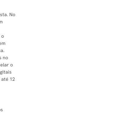
ista. No
um
 o
sem
ca.
s no
elar o
gitais
 até 12
os