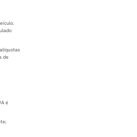
eículo.
pulado
alíquotas
s de
VA é
te;