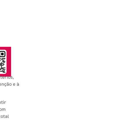
térios,
enção e à
tir
om
otal