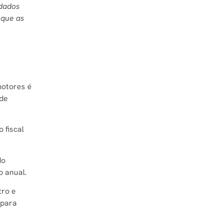
 dados
 que as
motores é
 de
 fiscal
do
o anual.
tro e
 para