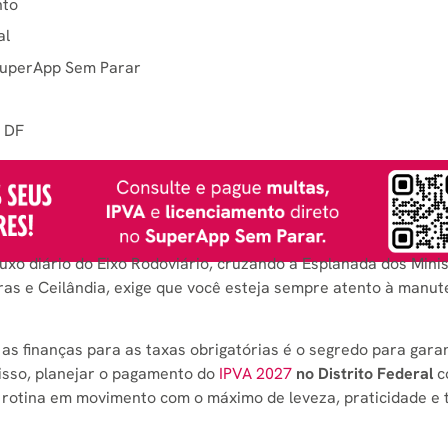
nto
al
 SuperApp Sem Parar
o DF
fluxo diário do Eixo Rodoviário, cruzando a Esplanada dos Minis
ras e Ceilândia, exige que você esteja sempre atento à manut
as finanças para as taxas obrigatórias é o segredo para garan
 isso, planejar o pagamento do
IPVA 2027
no Distrito Federal
c
rotina em movimento com o máximo de leveza, praticidade e t