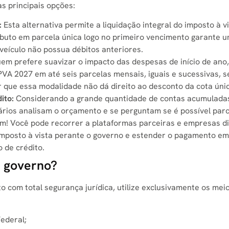
s principais opções:
:
Esta alternativa permite a liquidação integral do imposto à v
ributo em parcela única logo no primeiro vencimento garante 
veículo não possua débitos anteriores.
em prefere suavizar o impacto das despesas de início de ano,
IPVA 2027 em até seis parcelas mensais, iguais e sucessivas, 
r que essa modalidade não dá direito ao desconto da cota úni
ito:
Considerando a grande quantidade de contas acumulada
ários analisam o orçamento e se perguntam se é possível parc
im! Você pode recorrer a plataformas parceiras e empresas di
imposto à vista perante o governo e estender o pagamento em
 de crédito.
o governo?
o com total segurança jurídica, utilize exclusivamente os mei
Federal;