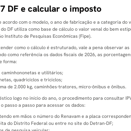
7 DF e calcular o imposto
e acordo com o modelo, o ano de fabricação e a categoria do v
a do DF utiliza como base de cálculo o valor venal do bem esti
 Instituto de Pesquisas Econômicas (Fipe).
ender como o cálculo é estruturado, vale a pena observar as 
ando como referência os dados fiscais de 2026, as porcentagen
e forma:
caminhononetas e utilitários;
tas, quadriciclos e triciclos;
ma de 2.000 kg, caminhões-tratores, micro-ônibus e ônibus.
tico logo no início do ano, o procedimento para consultar IP
o o passo a passo para acessar os dados:
 tendo em mãos o número do Renavam e a placa corresponden
eita do Distrito Federal ou entre no site do Detran-DF;
s de pesquisa veicular;