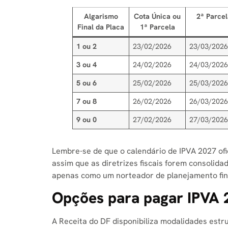
Algarismo
Cota Única ou
2ª Parce
Final da Placa
1ª Parcela
1 ou 2
23/02/2026
23/03/202
3 ou 4
24/02/2026
24/03/202
5 ou 6
25/02/2026
25/03/202
7 ou 8
26/02/2026
26/03/202
9 ou 0
27/02/2026
27/03/202
Lembre-se de que o calendário de IPVA 2027 ofici
assim que as diretrizes fiscais forem consolida
apenas como um norteador de planejamento fin
Opções para pagar IPVA 
A Receita do DF disponibiliza modalidades estr