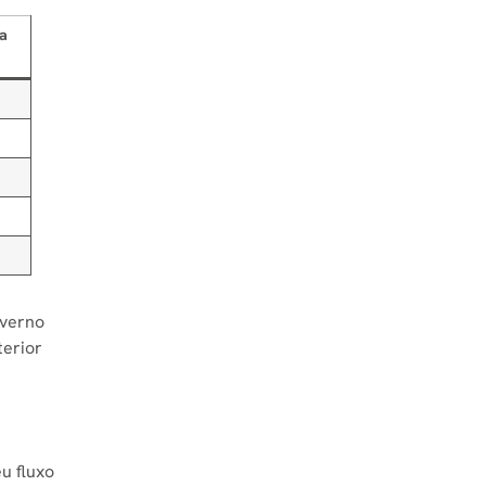
la
6
6
6
6
6
overno
terior
u fluxo