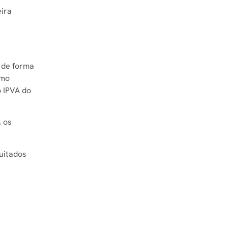
eira
s de forma
omo
o IPVA do
, os
quitados