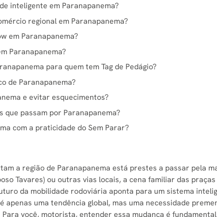
ade inteligente em Paranapanema?
 comércio regional em Paranapanema?
Flow em Paranapanema?
w em Paranapanema?
aranapanema para quem tem Tag de Pedágio?
nico de Paranapanema?
anema e evitar esquecimentos?
tas que passam por Paranapanema?
ma com a praticidade do Sem Parar?
cortam a região de Paranapanema está prestes a passar pela m
oso Tavares) ou outras vias locais, a cena familiar das praça
futuro da mobilidade rodoviária aponta para um sistema intelige
o é apenas uma tendência global, mas uma necessidade prement
. Para você, motorista, entender essa mudança é fundamenta