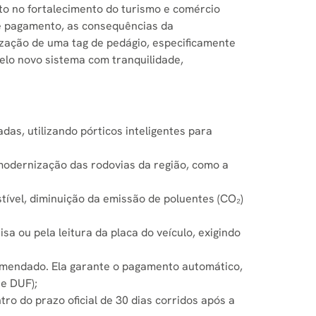
to no fortalecimento do turismo e comércio
para
de pagamento, as consequências da
baixo
ização de uma tag de pedágio, especificamente
para
elo novo sistema com tranquilidade,
aumentar
ou
diminuir
o
s, utilizando pórticos inteligentes para
volume.
modernização das rodovias da região, como a
tível, diminuição da emissão de poluentes (CO₂)
a ou pela leitura da placa do veículo, exigindo
omendado. Ela garante o pagamento automático,
e DUF);
ro do prazo oficial de 30 dias corridos após a