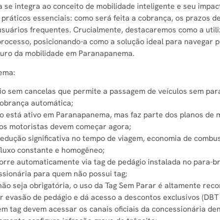
se integra ao conceito de mobilidade inteligente e seu impac
 práticos essenciais: como será feita a cobrança, os prazos 
usuários frequentes. Crucialmente, destacaremos como a util
processo, posicionando-a como a solução ideal para navegar p
uturo da mobilidade em Paranapanema.
nema:
o sem cancelas que permite a passagem de veículos sem parada
 cobrança automática;
o está ativo em Paranapanema, mas faz parte dos planos de 
dos motoristas devem começar agora;
 redução significativa no tempo de viagem, economia de combus
fluxo constante e homogêneo;
rre automaticamente via tag de pedágio instalada no para-bris
sionária para quem não possui tag;
ão seja obrigatória, o uso da Tag Sem Parar é altamente rec
 evasão de pedágio e dá acesso a descontos exclusivos (DBT 
m tag devem acessar os canais oficiais da concessionária dent