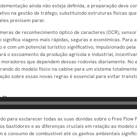
mplementação ainda não esteja definida, a preparação deve c
tivo na gestão de tráfego, substituindo estruturas físicas que
eles precisem parar.
câmeras de reconhecimento óptico de caracteres (OCR), senso
so significa viagens mais rápidas, seguras e econômicas. Par
o e com um potencial turístico significativo, impulsionado pe
tará o escoamento da produção agrícola e industrial, incentiva
s moradores que dependem dessas rodovias diariamente. No en
ndo do modelo físico na cabine para um sistema totalmente di
zação sobre essas novas regras é essencial para evitar transt
e Flow
orado para esclarecer todas as suas dúvidas sobre o Free F
nos bastidores e as diferenças cruciais em relação ao modelo
 e consumo de combustível até os ganhos ambientais signific