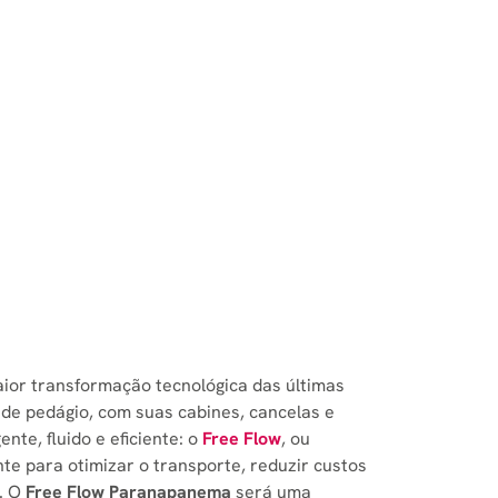
aior transformação tecnológica das últimas
s de pedágio, com suas cabines, cancelas e
nte, fluido e eficiente: o
Free Flow
, ou
e para otimizar o transporte, reduzir custos
l. O
Free Flow Paranapanema
será uma