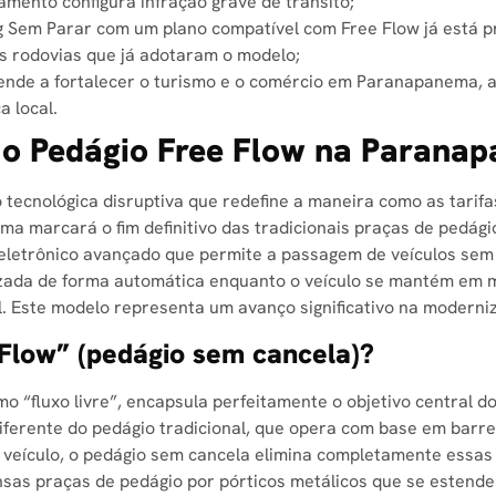
mento configura infração grave de trânsito;
 Sem Parar com um plano compatível com Free Flow já está pro
 rodovias que já adotaram o modelo;
ende a fortalecer o turismo e o comércio em Paranapanema, ao
a local.
 o Pedágio Free Flow na Parana
o tecnológica disruptiva que redefine a maneira como as tarif
a marcará o fim definitivo das tradicionais praças de pedág
 eletrônico avançado que permite a passagem de veículos se
lizada de forma automática enquanto o veículo se mantém em
el. Este modelo representa um avanço significativo na moderniz
 Flow” (pedágio sem cancela)?
o “fluxo livre”, encapsula perfeitamente o objetivo central do
iferente do pedágio tradicional, que opera com base em barrei
veículo, o pedágio sem cancela elimina completamente essas ba
ensas praças de pedágio por pórticos metálicos que se estende