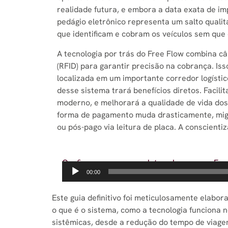
realidade futura, e embora a data exata de i
pedágio eletrônico representa um salto qualita
que identificam e cobram os veículos sem que 
A tecnologia por trás do Free Flow combina 
(RFID) para garantir precisão na cobrança. Is
localizada em um importante corredor logístic
desse sistema trará benefícios diretos. Facili
moderno, e melhorará a qualidade de vida do
forma de pagamento muda drasticamente, migra
ou pós-pago via leitura de placa. A conscienti
Confira o resumo completo sobre o novo Fre
Tocador
00:00
de
áudio
Este guia definitivo foi meticulosamente elab
o que é o sistema, como a tecnologia funciona 
sistêmicas, desde a redução do tempo de viagem