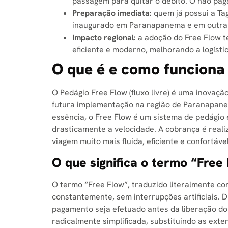
passagem para quitar o débito. O não paga
Preparação imediata:
quem já possui a Tag
inaugurado em Paranapanema e em outras
Impacto regional:
a adoção do Free Flow t
eficiente e moderno, melhorando a logístic
O que é e como funciona
O Pedágio Free Flow (fluxo livre) é uma inovaçã
futura implementação na região de Paranapanem
essência, o Free Flow é um sistema de pedágio
drasticamente a velocidade. A cobrança é rea
viagem muito mais fluida, eficiente e confortáv
O que significa o termo “Free
O termo “Free Flow”, traduzido literalmente com
constantemente, sem interrupções artificiais. D
pagamento seja efetuado antes da liberação do 
radicalmente simplificada, substituindo as ext