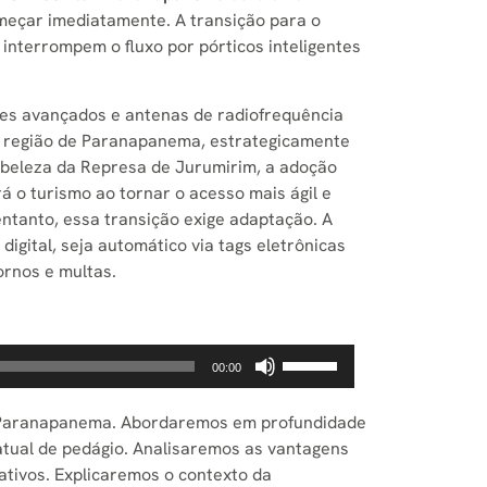
omeçar imediatamente. A transição para o
 interrompem o fluxo por pórticos inteligentes
res avançados e antenas de radiofrequência
a a região de Paranapanema, estrategicamente
la beleza da Represa de Jurumirim, a adoção
rá o turismo ao tornar o acesso mais ágil e
tanto, essa transição exige adaptação. A
gital, seja automático via tags eletrônicas
ornos e multas.
Use
00:00
as
setas
low Paranapanema. Abordaremos em profundidade
para
 atual de pedágio. Analisaremos as vantagens
cima
ativos. Explicaremos o contexto da
ou