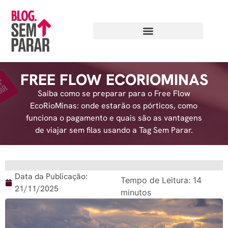
FREE FLOW ECORIOMINAS
Saiba como se preparar para o Free Flow
EcoRioMinas: onde estarão os pórticos, como
funciona o pagamento e quais são as vantagens
de viajar sem filas usando a Tag Sem Parar.
Data da Publicação:
Tempo de Leitura:
14
21/11/2025
minutos