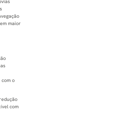
ovias
s
avegação
a em maior
ção
ras
e com o
redução
tível com