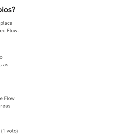
oios?
 placa
ee Flow.
No
s as
ee Flow
áreas
 (1 voto)