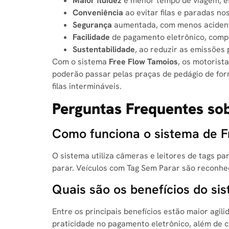
Maior fluidez
e menor tempo de viagem, es
Conveniência
ao evitar filas e paradas no
Segurança
aumentada, com menos acidente
Facilidade
de pagamento eletrônico, compat
Sustentabilidade
, ao reduzir as emissões
Com o sistema
Free Flow Tamoios
, os motorist
poderão passar pelas praças de pedágio de fo
filas intermináveis.
Perguntas Frequentes so
Como funciona o sistema de F
O sistema utiliza câmeras e leitores de tags p
parar. Veículos com Tag Sem Parar são reconh
Quais são os benefícios do si
Entre os principais benefícios estão maior agil
praticidade no pagamento eletrônico, além de 