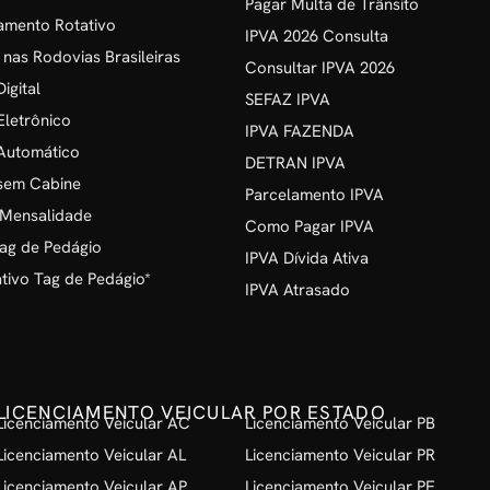
Pagar Multa de Trânsito
amento Rotativo
IPVA 2026 Consulta
 nas Rodovias Brasileiras
Consultar IPVA 2026
igital
SEFAZ IPVA
Eletrônico
IPVA FAZENDA
Automático
DETRAN IPVA
sem Cabine
Parcelamento IPVA
 Mensalidade
Como Pagar IPVA
ag de Pedágio
IPVA Dívida Ativa
ivo Tag de Pedágio*
IPVA Atrasado
LICENCIAMENTO VEICULAR POR ESTADO
Licenciamento Veicular AC
Licenciamento Veicular PB
Licenciamento Veicular AL
Licenciamento Veicular PR
Licenciamento Veicular AP
Licenciamento Veicular PE