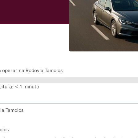
a operar na Rodovia Tamoios
itura:
< 1
minuto
via Tamoios
oios