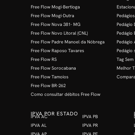
Free Flow Mogi-Bertioga
Estacion
Free Flow Mogi-Dutra
Pedágios
Free Flow Nova 381- MG
Pedágio D
Free Flow Novo Litoral (CNL)
Pedágio 
Free Flow Padre Manoel da Nóbrega
Pedágio 
Free Flow Raposo Tavares
Pedágio 
Free Flow RS
Tag Sem
Free Flow Sorocabana
Melhor T
Free Flow Tamoios
Comparat
Free Flow BR-262
Como consultar débitos Free Flow
IPVA POR ESTADO
IPVA AC
IPVA PB
IPVA AL
IPVA PR
IPVA AP
IPVA PE