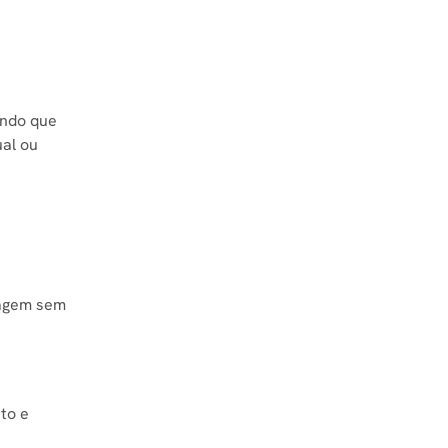
endo que
al ou
sagem sem
to e