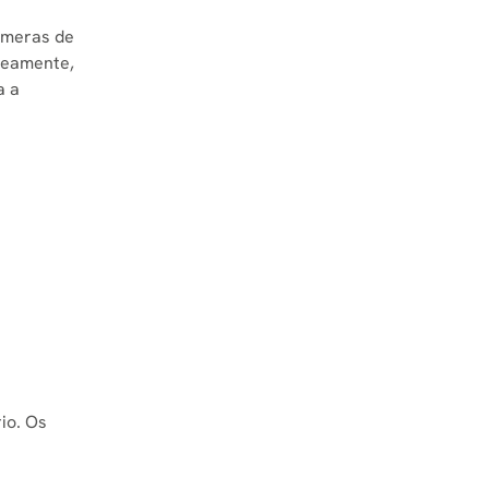
câmeras de
neamente,
a a
io. Os