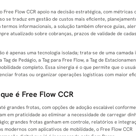
o Free Flow CCR apoio na decisão estratégica, com métricas 
sso se traduz em gestão de custos mais eficiente, planejament
 termos informacionais, a solução também oferece guias, aler
mpre atualizado sobre cobranças, prazos de validade de cadas
o é apenas uma tecnologia isolada; trata-se de uma camada 
a Tag de Pedágio, a Tag para Free Flow, a Tag de Estacionamen
obilidade completo. Essa sinergia é o que permite que o usuá
nciar frotas ou organizar operações logísticas com maior efic
 que é Free Flow CCR
 até grandes frotas, com opções de adoção escalável conforme
m em praticidade ao eliminar a necessidade de carregar din
o; grandes frotas ganham em controle, relatórios e integra
los modernos com aplicativos de mobilidade, o Free Flow CCR