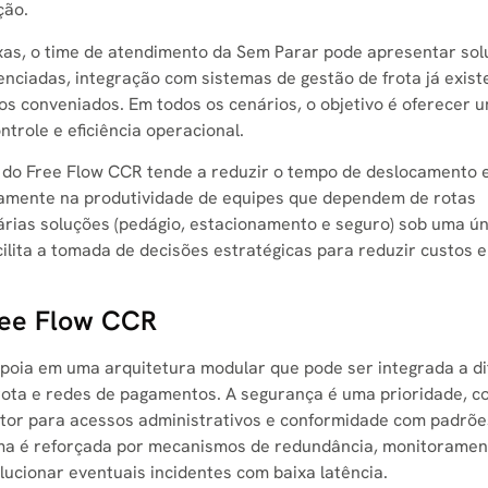
ção.
s, o time de atendimento da Sem Parar pode apresentar sol
nciadas, integração com sistemas de gestão de frota já exist
os conveniados. Em todos os cenários, o objetivo é oferecer 
ntrole e eficiência operacional.
 do Free Flow CCR tende a reduzir o tempo de deslocamento 
vamente na produtividade de equipes que dependem de rotas
várias soluções (pedágio, estacionamento e seguro) sob uma ún
cilita a tomada de decisões estratégicas para reduzir custos e
Free Flow CCR
apoia em uma arquitetura modular que pode ser integrada a d
frota e redes de pagamentos. A segurança é uma prioridade, c
fator para acessos administrativos e conformidade com padrõe
tema é reforçada por mecanismos de redundância, monitorame
lucionar eventuais incidentes com baixa latência.