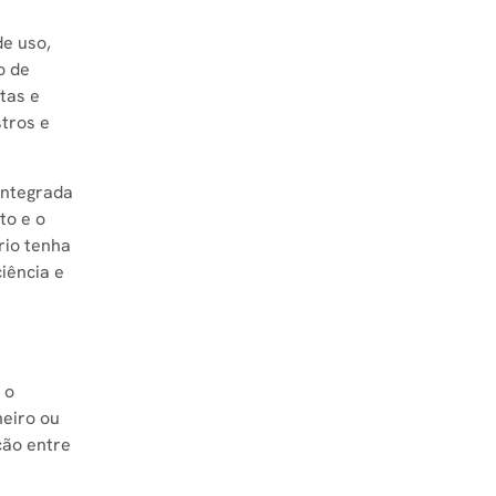
de uso,
o de
tas e
tros e
integrada
to e o
rio tenha
iência e
 o
heiro ou
ção entre