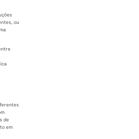
uções
entes, ou
uma
entre
ica
iferentes
om
s de
nto em