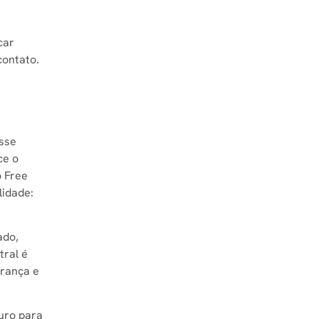
car
contato.
esse
ce o
o Free
lidade:
ado,
tral é
urança e
uro para