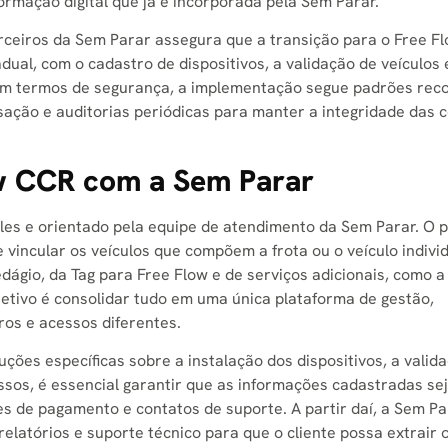
rmação digital que já é incorporada pela Sem Parar.
arceiros da Sem Parar assegura que a transição para o Free 
ual, com o cadastro de dispositivos, a validação de veículos 
Em termos de segurança, a implementação segue padrões rec
nsação e auditorias periódicas para manter a integridade das
w CCR com a Sem Parar
es e orientado pela equipe de atendimento da Sem Parar. O p
e vincular os veículos que compõem a frota ou o veículo indivi
dágio, da Tag para Free Flow e de serviços adicionais, como a
etivo é consolidar tudo em uma única plataforma de gestão,
ros e acessos diferentes.
uções específicas sobre a instalação dos dispositivos, a valid
assos, é essencial garantir que as informações cadastradas se
es de pagamento e contatos de suporte. A partir daí, a Sem Pa
relatórios e suporte técnico para que o cliente possa extrair