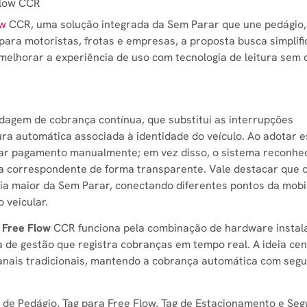
Flow CCR
ow
CCR, uma solução integrada da Sem Parar que une pedágio,
ara motoristas, frotas e empresas, a proposta busca simplifi
melhorar a experiência de uso com tecnologia de leitura sem 
agem de cobrança contínua, que substitui as interrupções
ura automática associada à identidade do veículo. Ao adotar 
uar pagamento manualmente; em vez disso, o sistema reconhe
ça correspondente de forma transparente. Vale destacar que 
a maior da Sem Parar, conectando diferentes pontos da mobi
 veicular.
o
Free Flow
CCR funciona pela combinação de hardware instal
 de gestão que registra cobranças em tempo real. A ideia cen
canais tradicionais, mantendo a cobrança automática com seg
de Pedágio, Tag para Free Flow, Tag de Estacionamento e Seg