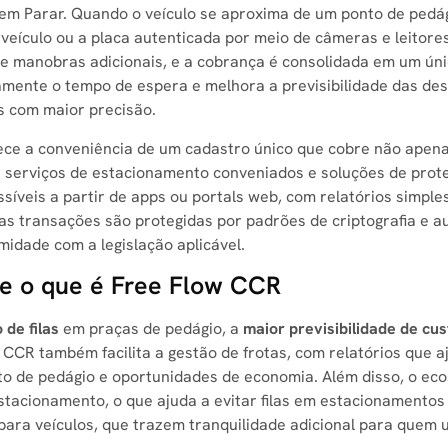
m Parar. Quando o veículo se aproxima de um ponto de pedág
veículo ou a placa autenticada por meio de câmeras e leitore
e manobras adicionais, e a cobrança é consolidada em um ún
ivamente o tempo de espera e melhora a previsibilidade das de
s com maior precisão.
rece a conveniência de um cadastro único que cobre não apen
ar serviços de estacionamento conveniados e soluções de prot
ssíveis a partir de apps ou portals web, com relatórios simple
as transações são protegidas por padrões de criptografia e au
idade com a legislação aplicável.
de o que é Free Flow CCR
 de filas
em praças de pedágio, a
maior previsibilidade de cu
 CCR também facilita a gestão de frotas, com relatórios que 
sto de pedágio e oportunidades de economia. Além disso, o ec
Estacionamento, o que ajuda a evitar filas em estacionamentos
ra veículos, que trazem tranquilidade adicional para quem ut