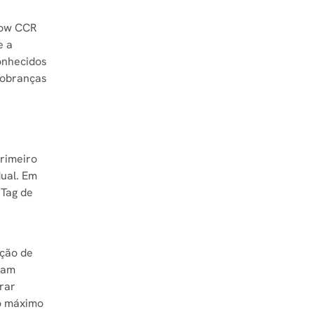
Flow CCR
e a
onhecidos
 cobranças
rimeiro
dual. Em
 Tag de
ação de
jam
rar
 o máximo