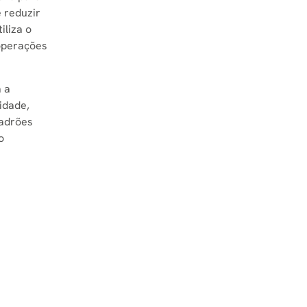
 reduzir
iliza o
operações
 a
idade,
padrões
o