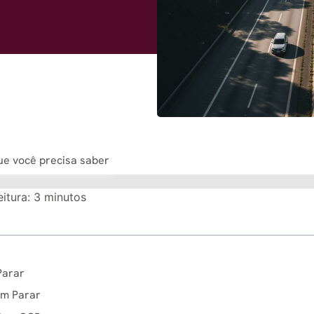
ue você precisa saber
itura:
3
minutos
Parar
em Parar