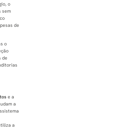
io, o
s sem
ico
spesas de
as o
eção
s de
ditorias
stos
e a
ajudam a
ossistema
iliza a