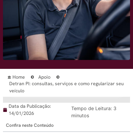
Home
Apoio
Detran PI: consultas, serviços e como regularizar seu
veículo
Data da Publicação:
Tempo de Leitura:
3
14/01/2026
minutos
Confira neste Conteúdo